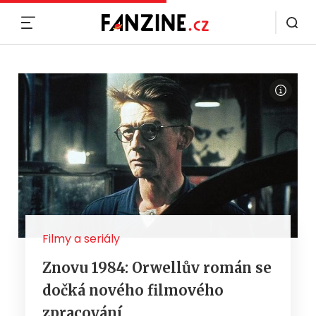
MENU
Filmy a seriály
Znovu 1984: Orwellův román se
dočká nového filmového
zpracování