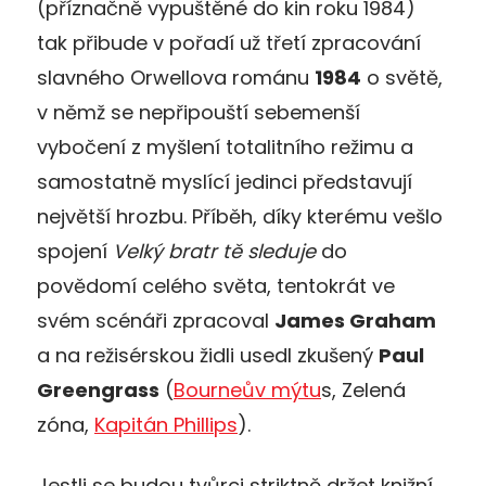
(příznačně vypuštěné do kin roku 1984)
tak přibude v pořadí už třetí zpracování
slavného Orwellova románu
1984
o světě,
v němž se nepřipouští sebemenší
vybočení z myšlení totalitního režimu a
samostatně myslící jedinci představují
největší hrozbu. Příběh, díky kterému vešlo
spojení
Velký bratr tě sleduje
do
povědomí celého světa, tentokrát ve
svém scénáři zpracoval
James Graham
a na režisérskou židli usedl zkušený
Paul
Greengrass
(
Bourneův mýtu
s, Zelená
zóna,
Kapitán Phillips
).
Jestli se budou tvůrci striktně držet knižní