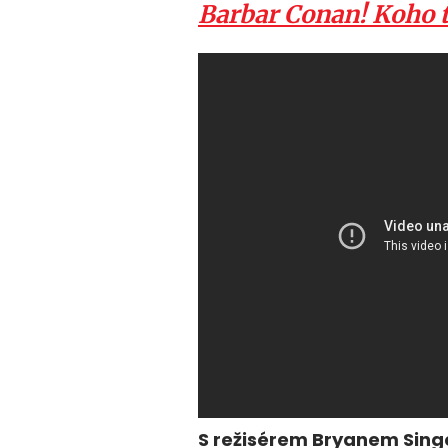
Barbar Conan! Koho t
S režisérem Bryanem Singe