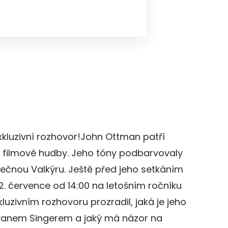
xkluzivní rozhovor!John Ottman patří
m filmové hudby. Jeho tóny podbarvovaly
čnou Valkýru. Ještě před jeho setkáním
2. července od 14:00 na letošním ročníku
kluzivním rozhovoru prozradil, jaká je jeho
ryanem Singerem a jaký má názor na