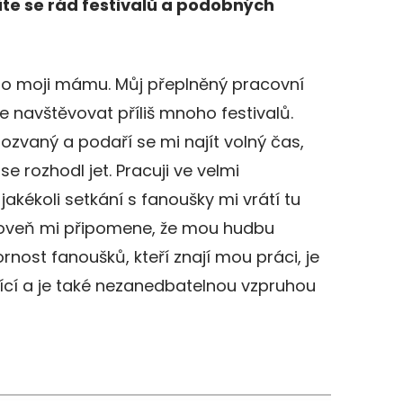
íte se rád festivalů a podobných
ro moji mámu. Můj přeplněný pracovní
e navštěvovat příliš mnoho festivalů.
ozvaný a podaří se mi najít volný čas,
e rozhodl jet. Pracuji ve velmi
jakékoli setkání s fanoušky mi vrátí tu
roveň mi připomene, že mou hudbu
rnost fanoušků, kteří znají mou práci, je
ující a je také nezanedbatelnou vzpruhou