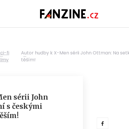
ci-fi
Autor hudby k X-Men sérii John Ottman: Na set
ilmy
těším!
en sérii John
ní s českými
ěším!