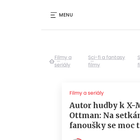
MENU
Filmy a
Sci-fi a fantasy
S
seriály
filmy
f
Filmy a seriály
Autor hudby k X-M
Ottman: Na setká
fanoušky se moc t