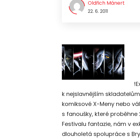
Oldřich Mánert
22. 6. 2011
!E
k nejslavnějším skladatelů
komiksové X-Meny nebo vále
s fanoušky, které proběhne 
Festivalu fantazie, nám v ex
dlouholetá spolupráce s B