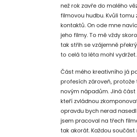
než rok zavře do malého věz
filmovou hudbu. Kvůli tomu
kontaktů. On ode mne naví
jeho filmy. To mě vždy skor
tak střih se vzájemně překrýv
to celá ta léta mohl vydržet.
Část mého kreativního já p
profesích zároveň, protože 
novým nápadům. Jiná část 
kteří zvládnou zkomponova
opravdu bych nerad nasedl
jsem pracoval na třech film
tak akorát. Každou součást