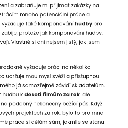
ení a zabraňuje mi přijímat zakázky na
 ztrácím mnoho potenciální práce a
c vyžaduje také komponování
hudby
pro
o zabije, protože jak komponování hudby,
ají. Vlastně si ani nejsem jistý, jak jsem
aradoxně vyžaduje práci na několika
to udržuje mou mysl svěží a přístupnou
mého já samozřejmě závidí skladatelům,
t hudbu k
deseti filmům za rok
, ale
 na podobný nekonečný běžící pás. Když
ových projektech za rok, bylo to pro mne
 mé práce si dělám sám, jakmile se stanu