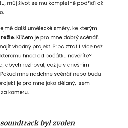
tu, můj život se mu kompletně podřídí až
o.
řejmě další umělecké směry, ke kterým
d
režie
. Klíčem je pro mne dobrý scénář.
ajít vhodný projekt. Proč ztratit více než
u, kterému hned od počátku nevěříte?
, abych režíroval, což je v dnešním
 Pokud mne nadchne scénář nebo budu
projekt je pro mne jako dělaný, jsem
 za kameru.
 soundtrack byl zvolen