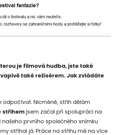
kterou je filmová hudba, jste také
apivě také režisérem. Jak zvládáte
m odpočívat. Nicméně, střih dělám
e
střihem
jsem začal při spolupráci na
d našeho prvního společného snímku
lmy stříhal já. Práce na střihu mě na více