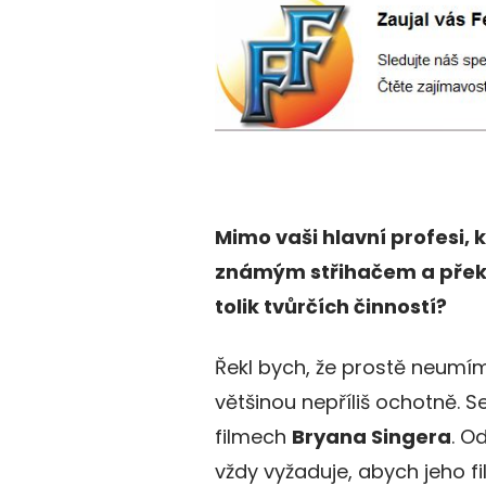
Mimo vaši hlavní profesi, 
známým střihačem a překv
tolik tvůrčích činností?
Řekl bych, že prostě neumí
většinou nepříliš ochotně. S
filmech
Bryana Singera
. O
vždy vyžaduje, abych jeho fi