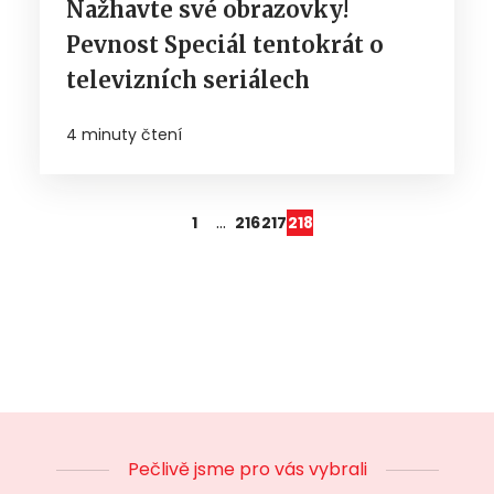
Nažhavte své obrazovky!
Pevnost Speciál tentokrát o
televizních seriálech
4 minuty čtení
…
1
216
217
218
Pečlivě jsme pro vás vybrali