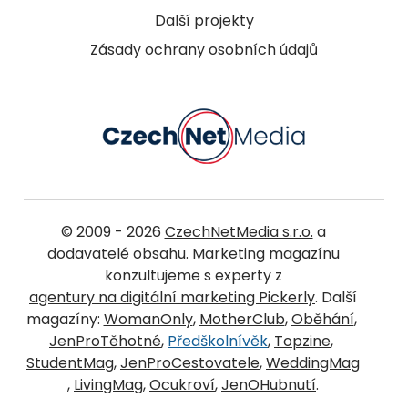
Další projekty
Zásady ochrany osobních údajů
© 2009 - 2026
CzechNetMedia s.r.o.
a
dodavatelé obsahu. Marketing magazínu
konzultujeme s experty z
agentury na digitální marketing Pickerly
. Další
magazíny:
WomanOnly
,
MotherClub
,
Oběhání
,
JenProTěhotné
,
Předškolnívěk
,
Topzine
,
StudentMag
,
JenProCestovatele
,
WeddingMag
,
LivingMag
,
Ocukroví
,
JenOHubnutí
.