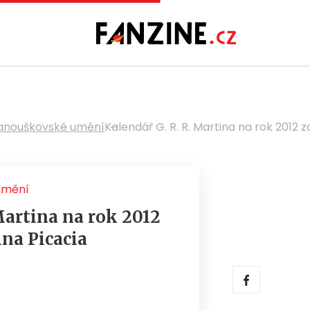
anouškovské umění
Kalendář G. R. R. Martina na rok 2012 
umění
Martina na rok 2012
hna Picacia