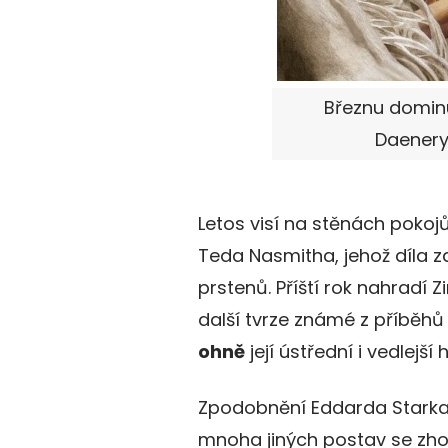
Březnu domin
Daenery
Letos visí na stěnách pokoj
Teda Nasmitha, jehož díla z
prstenů. Příští rok nahradí 
další tvrze známé z příběhů 
ohně
její ústřední i vedlejší 
Zpodobnění Eddarda Starka, 
mnoha jiných postav se zho