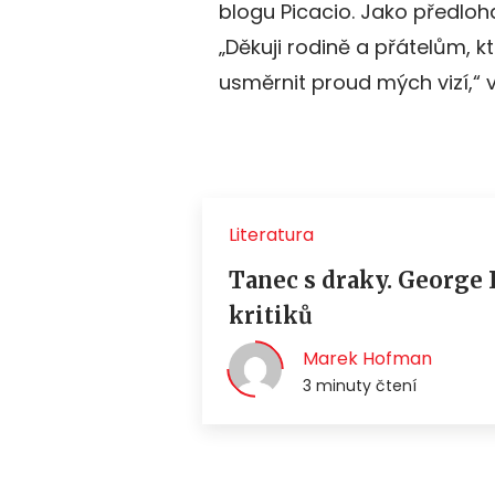
blogu Picacio. Jako předloha 
„Děkuji rodině a přátelům, k
usměrnit proud mých vizí,“ vy