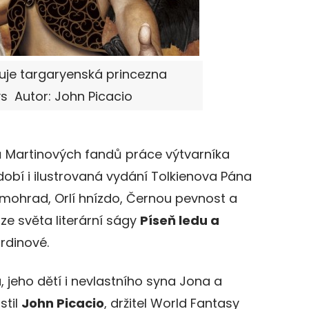
uje targaryenská princezna
s Autor: John Picacio
ů Martinových fandů práce výtvarníka
dobí i ilustrovaná vydání Tolkienova Pána
Zimohrad, Orlí hnízdo, Černou pevnost a
ze světa literární ságy
Píseň ledu a
hrdinové.
jeho dětí i nevlastního syna Jona a
stil
John Picacio
, držitel World Fantasy