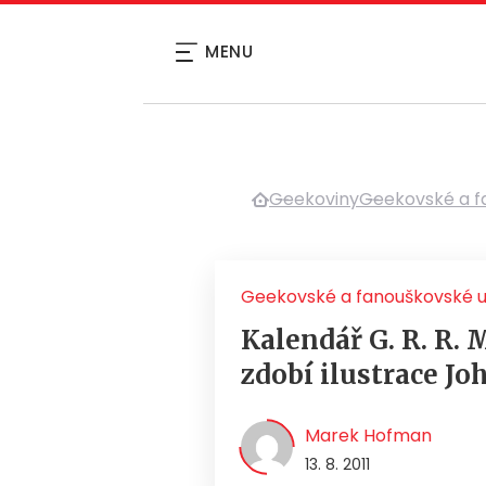
MENU
Geekoviny
Geekovské a f
Geekovské a fanouškovské 
Kalendář G. R. R. 
zdobí ilustrace Jo
Marek Hofman
13. 8. 2011