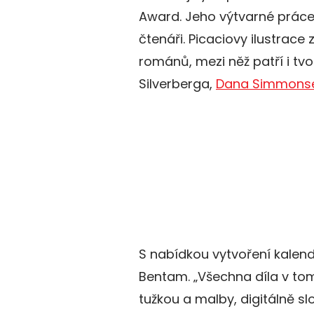
Award. Jeho výtvarné práce 
čtenáři. Picaciovy ilustrace
románů, mezi něž patří i t
Silverberga,
Dana Simmons
S nabídkou vytvoření kalend
Bentam. „Všechna díla v tom
tužkou a malby, digitálně s