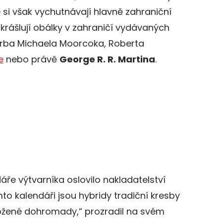
si však vychutnávají hlavně zahraniční
 zkrášlují obálky v zahraničí vydávaných
vorba Michaela Moorcoka, Roberta
e
nebo právě
George R. R. Martina
.
áře výtvarníka oslovilo nakladatelství
to kalendáři jsou hybridy tradiční kresby
ložené dohromady,“ prozradil na svém