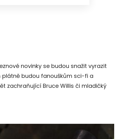
eznové novinky se budou snažit vyrazit
 plátně budou fanouškům sci-fi a
t zachraňující Bruce Willis či mladičký