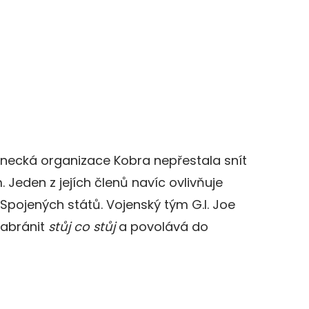
inecká organizace Kobra nepřestala snít
 Jeden z jejích členů navíc ovlivňuje
 Spojených států. Vojenský tým G.I. Joe
zabránit
stůj co stůj
a povolává do