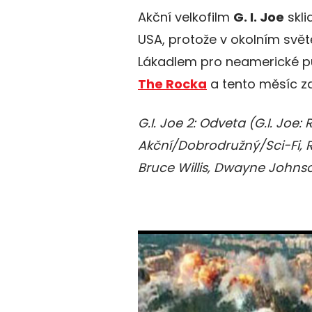
Akční velkofilm
G. I. Joe
skli
USA, protože v okolním svět
Lákadlem pro neamerické p
The Rocka
a tento měsíc 
G.I. Joe 2: Odveta (G.I. Joe:
Akční/Dobrodružný/Sci-Fi, R
Bruce Willis, Dwayne Johns