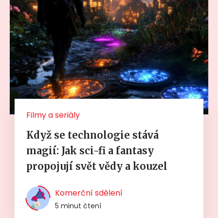
Filmy a seriály
Když se technologie stává
magií: Jak sci-fi a fantasy
propojují svět vědy a kouzel
Komerční sdělení
5 minut čtení