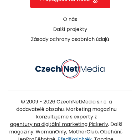
O nás
Další projekty
Zásady ochrany osobních údajů
© 2009 - 2026
CzechNetMedia s.r.o.
a
dodavatelé obsahu. Marketing magazínu
konzultujeme s experty z
agentury na digitální marketing Pickerly
. Další
magazíny:
WomanOnly
,
MotherClub
,
Oběhání
,
JenProTěhotné
,
Předškolnívěk
,
Topzine
,