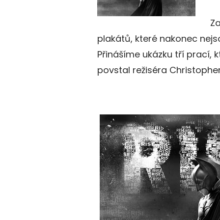
Za
plakátů, které nakonec nejs
Přinášíme ukázku tří prací, 
povstal režiséra Christophe