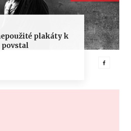
nepoužité plakáty k
 povstal