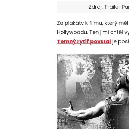
Zdroj: Trailer P
Za plakáty k filmu, který měl 
Hollywoodu. Ten jimi chtěl vy
Temný rytíř povstal
je posl