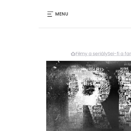
MENU
Filmy a seriály
Sci-fi a fa