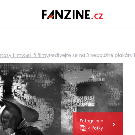
ntasy filmy
Sci-fi filmy
Podívejte se na 3 nepoužité plakáty 
Fotogalerie
4 fotky