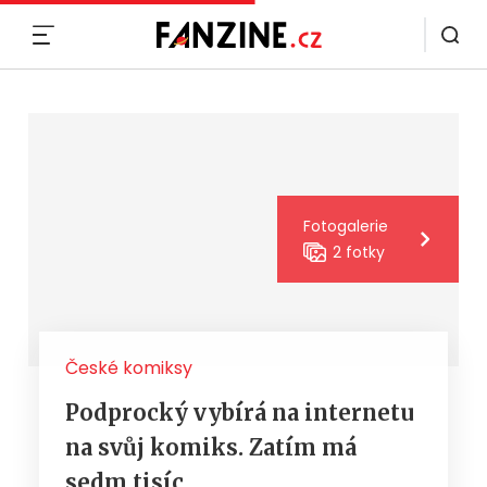
MENU
Fotogalerie
2 fotky
České komiksy
Podprocký vybírá na internetu
na svůj komiks. Zatím má
sedm tisíc