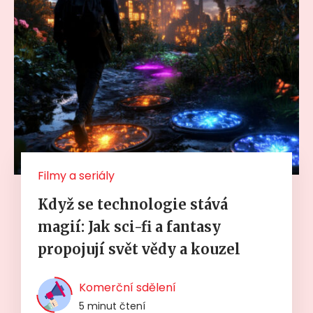
Filmy a seriály
Když se technologie stává
magií: Jak sci-fi a fantasy
propojují svět vědy a kouzel
Komerční sdělení
5 minut čtení