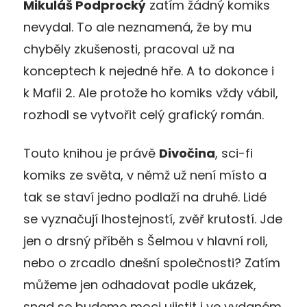
Mikuláš Podprocký
zatím žádný komiks
nevydal. To ale neznamená, že by mu
chyběly zkušenosti, pracoval už na
konceptech k nejedné hře. A to dokonce i
k Mafii 2. Ale protože ho komiks vždy vábil,
rozhodl se vytvořit celý grafický román.
Touto knihou je právě
Divočina
, sci-fi
komiks ze světa, v němž už není místo a
tak se staví jedno podlaží na druhé. Lidé
se vyznačují lhostejností, zvěř krutostí. Jde
jen o drsný příběh s Šelmou v hlavní roli,
nebo o zrcadlo dnešní společnosti? Zatím
můžeme jen odhadovat podle ukázek,
snad se budeme moci ujistit i ve vydaném