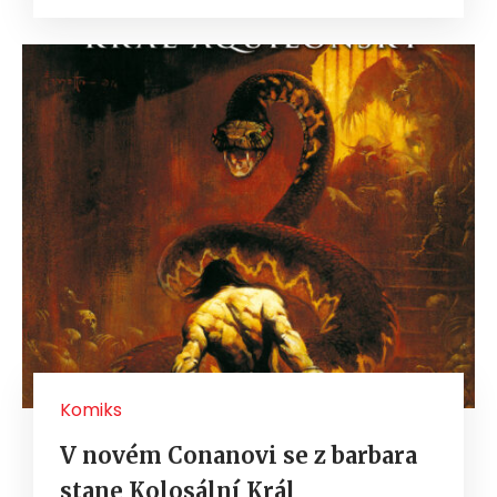
Komiks
V novém Conanovi se z barbara
stane Kolosální Král