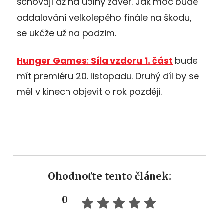
schovají až na úplný závěr. Jak moc bude
oddalování velkolepého finále na škodu,
se ukáže už na podzim.
Hunger Games: Síla vzdoru 1. část
bude
mít premiéru 20. listopadu. Druhý díl by se
měl v kinech objevit o rok později.
Ohodnoťte tento článek:
0