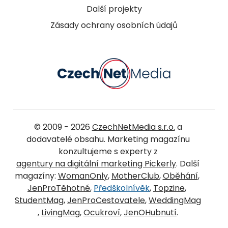
Další projekty
Zásady ochrany osobních údajů
© 2009 - 2026
CzechNetMedia s.r.o.
a
dodavatelé obsahu. Marketing magazínu
konzultujeme s experty z
agentury na digitální marketing Pickerly
. Další
magazíny:
WomanOnly
,
MotherClub
,
Oběhání
,
JenProTěhotné
,
Předškolnívěk
,
Topzine
,
StudentMag
,
JenProCestovatele
,
WeddingMag
,
LivingMag
,
Ocukroví
,
JenOHubnutí
.