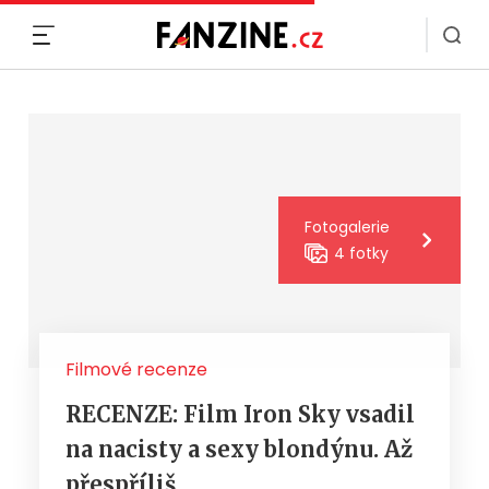
MENU
Fotogalerie
4 fotky
Filmové recenze
RECENZE: Film Iron Sky vsadil
na nacisty a sexy blondýnu. Až
přespříliš