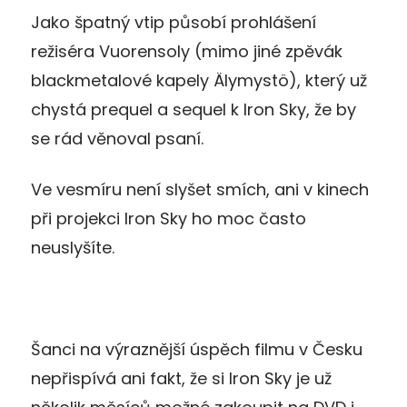
Jako špatný vtip působí prohlášení
režiséra Vuorensoly (mimo jiné zpěvák
blackmetalové kapely Älymystö), který už
chystá prequel a sequel k Iron Sky, že by
se rád věnoval psaní.
Ve vesmíru není slyšet smích, ani v kinech
při projekci Iron Sky ho moc často
neuslyšíte.
Šanci na výraznější úspěch filmu v Česku
nepřispívá ani fakt, že si Iron Sky je už