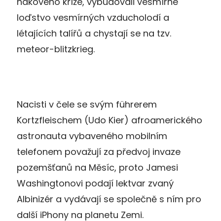
hákového kříže, vybudovali vesmírné
loďstvo vesmírných vzducholodí a
létajících talířů a chystají se na tzv.
meteor-blitzkrieg.
Nacisti v čele se svým führerem
Kortzfleischem (Udo Kier) afroamerického
astronauta vybaveného mobilním
telefonem považují za předvoj invaze
pozemšťanů na Měsíc, proto Jamesi
Washingtonovi podají lektvar zvaný
Albinizér a vydávají se společně s ním pro
další iPhony na planetu Zemi.