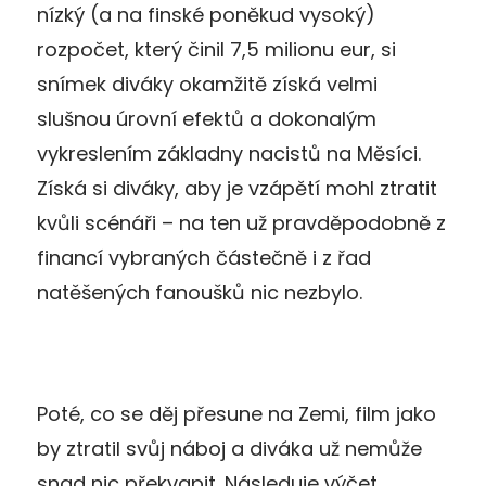
nízký (a na finské poněkud vysoký)
rozpočet, který činil 7,5 milionu eur, si
snímek diváky okamžitě získá velmi
slušnou úrovní efektů a dokonalým
vykreslením základny nacistů na Měsíci.
Získá si diváky, aby je vzápětí mohl ztratit
kvůli scénáři – na ten už pravděpodobně z
financí vybraných částečně i z řad
natěšených fanoušků nic nezbylo.
Poté, co se děj přesune na Zemi, film jako
by ztratil svůj náboj a diváka už nemůže
snad nic překvapit. Následuje výčet