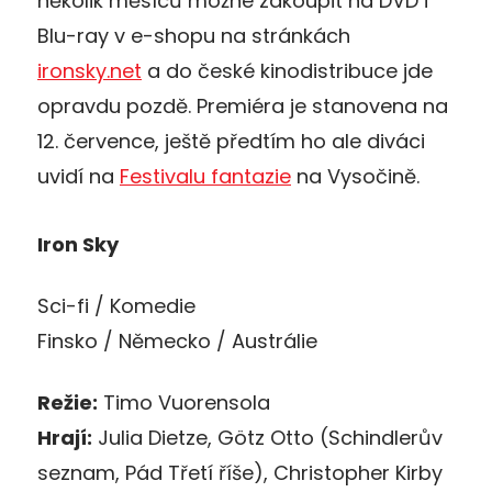
několik měsíců možné zakoupit na DVD i
Blu-ray v e-shopu na stránkách
ironsky.net
a do české kinodistribuce jde
opravdu pozdě. Premiéra je stanovena na
12. července, ještě předtím ho ale diváci
uvidí na
Festivalu fantazie
na Vysočině.
Iron Sky
Sci-fi / Komedie
Finsko / Německo / Austrálie
Režie:
Timo Vuorensola
Hrají:
Julia Dietze, Götz Otto (Schindlerův
seznam, Pád Třetí říše), Christopher Kirby