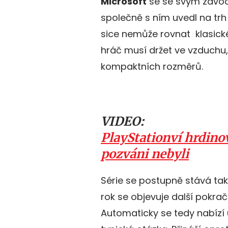
Microsoft
se se svým závod
společně s ním uvedl na trh
sice nemůže rovnat klasick
hráč musí držet ve vzduchu
kompaktních rozměrů.
VIDEO:
PlayStationví hrdino
pozváni nebyli
Série se postupně stává 
rok se objevuje další pokra
Automaticky se tedy nabízí