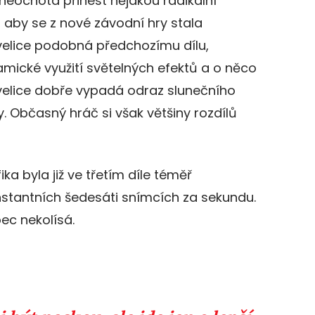
neochota přinést nějakou radikální
 aby se z nové závodní hry stala
 velice podobná předchozímu dílu,
amické využití světelných efektů a o něco
a velice dobře vypadá odraz slunečního
. Občasný hráč si však většiny rozdílů
ika byla již ve třetím díle téměř
onstantních šedesáti snímcích za sekundu.
ec nekolísá.