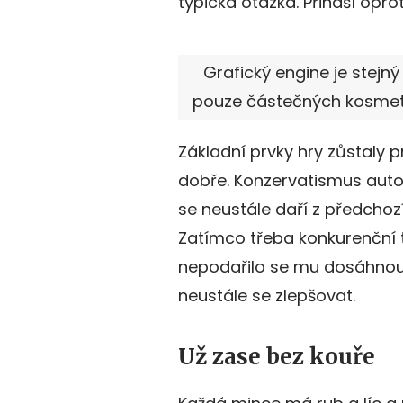
typická otázka. Přináší opr
Grafický engine je stejný 
pouze částečných kosmeti
Základní prvky hry zůstaly p
dobře. Konzervatismus autor
se neustále daří z předchoz
Zatímco třeba konkurenční t
nepodařilo se mu dosáhnout 
neustále se zlepšovat.
Už zase bez kouře