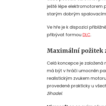
ještě lépe elektromotorem
starým dobrým spalovací
Ve hře je k dispozici přibli
přibývat formou
DLC
.
Maximální požitek z
Celá koncepce je založená n
má být v hráči umocněn par
realistickým zvukem motoru
provedené prakticky u všech 
žihadel
.