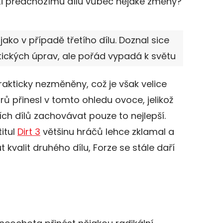
oti předchozímu dílu vůbec nějaké změny?
jako v případě třetího dílu. Doznal sice
ckých úprav, ale pořád vypadá k světu
rakticky nezměněny, což je však velice
ů přinesl v tomto ohledu ovoce, jelikož
ích dílů zachovávat pouze to nejlepší.
itul
Dirt 3
většinu hráčů lehce zklamal a
kvalit druhého dílu, Forze se stále daří