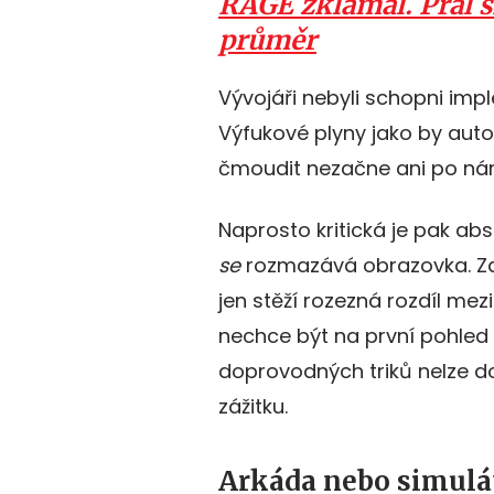
RAGE zklamal. Přál si
průměr
Vývojáři nebyli schopni imp
Výfukové plyny jako by aut
čmoudit nezačne ani po nára
Naprosto kritická je pak a
se
rozmazává obrazovka. Za
jen stěží rozezná rozdíl mezi
nechce být na první pohled
doprovodných triků nelze d
zážitku.
Arkáda nebo simulá