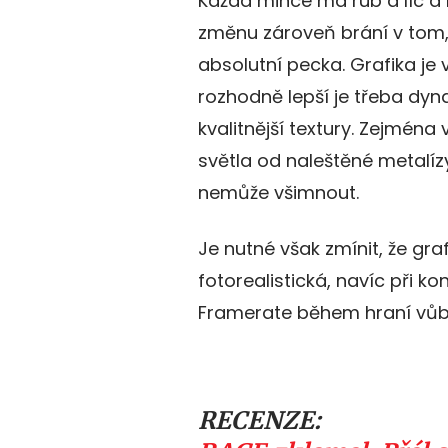
Každá mince má rub a líc a 
změnu zároveň brání v tom,
absolutní pecka. Grafika je
rozhodně lepší je třeba dyn
kvalitnější textury. Zejmén
světla od naleštěné metalízy
nemůže všimnout.
Je nutné však zmínit, že graf
fotorealistická, navíc při k
Framerate během hraní vůb
RECENZE: