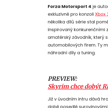
Forza Motorsport 4
je auto
exkluzivně pro konzoli
Xbox 
několika dílů série stal po
inspirovaný konkurenčními
amatérský závodník, který 
automobilových firem. Ty m
náhradní díly a tuning.
PREVIEW:
Skyrim chce dobýt R
Již v úvodním intru dává hr
době posedlé surovinovými