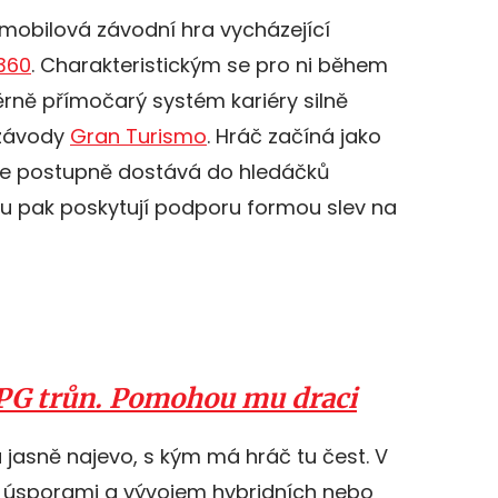
mobilová závodní hra vycházející
360
. Charakteristickým se pro ni během
měrně přímočarý systém kariéry silně
 závody
Gran Turismo
. Hráč začíná jako
se postupně dostává do hledáčků
u pak poskytují podporu formou slev na
PG trůn. Pomohou mu draci
a jasně najevo, s kým má hráč tu čest. V
 úsporami a vývojem hybridních nebo