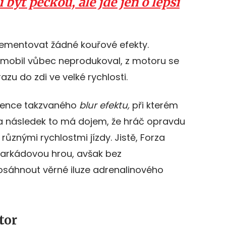
 být peckou, ale jde jen o lepší
lementovat žádné kouřové efekty.
omobil vůbec neprodukoval, z motoru se
zu do zdi ve velké rychlosti.
bsence takzvaného
blur efektu,
při kterém
 následek to má dojem, že hráč opravdu
 různými rychlostmi jízdy. Jistě, Forza
 arkádovou hrou, avšak bez
osáhnout věrné iluze adrenalinového
tor