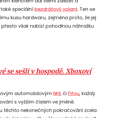
ním klenotem dal velmi záležet a
 také speciální
bezdrátový volant
. Ten se
ému kusu hardwaru, zejména proto, že jej
, přesto však nabízí pohodlnou náhražku
vé se sešli v hospodě. Xboxoví
takovým automobilovým
NHL
či
Fifou
, každý
čování s vyšším číslem ve jméně.
 u těchto nekonečných pokračování zcela