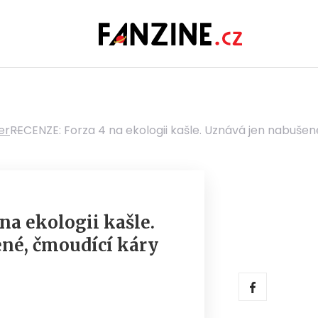
er
RECENZE: Forza 4 na ekologii kašle. Uznává jen nabušen
na ekologii kašle.
né, čmoudící káry