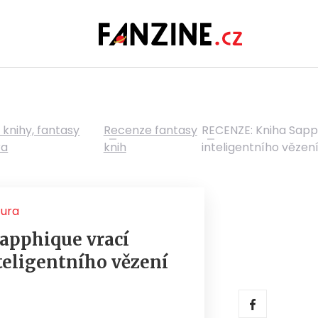
 knihy, fantasy
Recenze fantasy
RECENZE: Kniha Sapp
ra
knih
inteligentního vězen
tura
apphique vrací
teligentního vězení