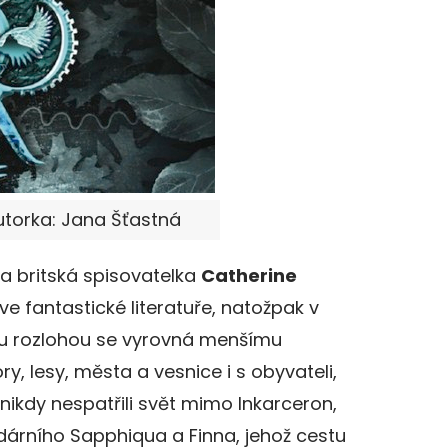
Autorka: Jana Šťastná
la britská spisovatelka
Catherine
ve fantastické literatuře, natožpak v
ou rozlohou se vyrovná menšímu
ry, lesy, města a vesnice i s obyvateli,
í nikdy nespatřili svět mimo Inkarceron,
ndárního Sapphiqua a Finna, jehož cestu