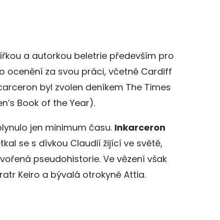
ířkou a autorkou beletrie především pro
o ocenění za svou práci, včetně Cardiff
Incarceron byl zvolen deníkem The Times
n’s Book of the Year).
plynulo jen minimum času.
Inkarceron
etkal se s dívkou Claudií žijící ve světě,
tvořená pseudohistorie. Ve vězení však
ratr Keiro a bývalá otrokyně Attia.