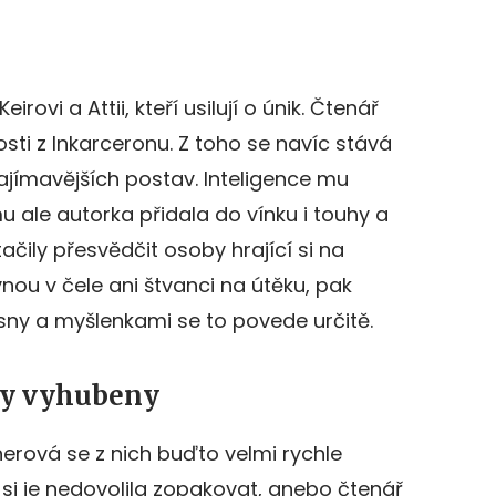
irovi a Attii, kteří usilují o únik. Čtenář
sti z Inkarceronu. Z toho se navíc stává
zajímavějších postav. Inteligence mu
u ale autorka přidala do vínku i touhy a
čily přesvědčit osoby hrající si na
nou v čele ani štvanci na útěku, pak
 sny a myšlenkami se to povede určitě.
ly vyhubeny
sherová se z nich buďto velmi rychle
 si je nedovolila zopakovat, anebo čtenář