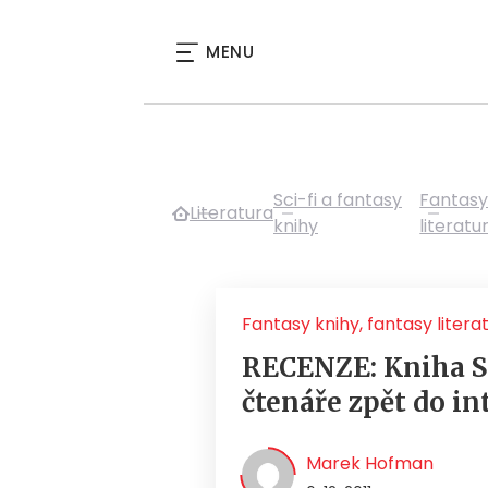
MENU
Sci-fi a fantasy
Fantasy
Literatura
knihy
literatu
Fantasy knihy, fantasy litera
RECENZE: Kniha S
čtenáře zpět do in
Marek Hofman