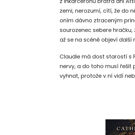
z Inkarceronu bratra ani Atti
zemi, nerozumí, cítí, že do n
oním dávno ztraceným princ
sourozenec sebere hračku, 
až se na scéně objeví další
Claudie má dost starostí s 
nervy, a do toho musí řešit 
vyhnat, protože v ní vidí n