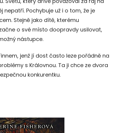
u. Světu, který dříve považoval za ráj na
ěj nepatří. Pochybuje už i o tom, že je
em. Stejně jako dítě, kterému
začne o své místo doopravdy usilovat,
 možný nástupce.
Finnem, jenž jí dost často leze pořádně na
problémy s Královnou. Ta ji chce ze dvora
ebezpečnou konkurentku.