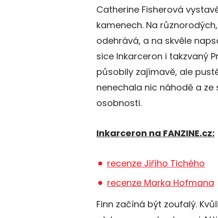
Catherine Fisherová vystav
kamenech. Na různorodých, o
odehrává, a na skvěle naps
sice Inkarceron i takzvaný P
působily zajímavě, ale pust
nenechala nic náhodě a ze 
osobnosti.
Inkarceron na FANZINE.cz:
recenze Jiřího Tichého
recenze Marka Hofmana
Finn začíná být zoufalý. Kv