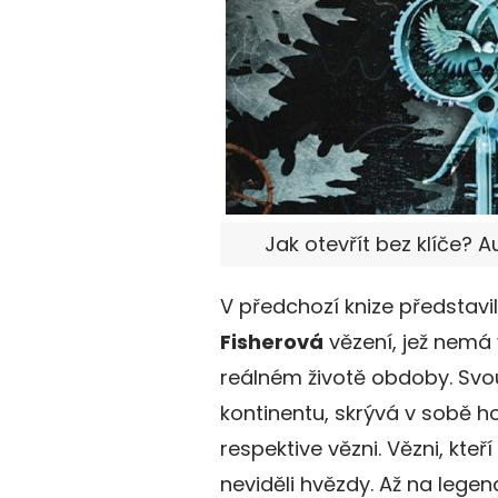
Jak otevřít bez klíče? 
V předchozí knize představi
Fisherová
vězení, jež nemá 
reálném životě obdoby. Sv
kontinentu, skrývá v sobě ho
respektive vězni. Vězni, kteř
neviděli hvězdy. Až na lege