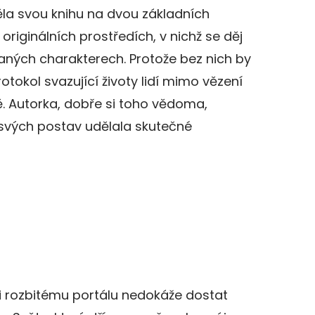
ěla svou knihu na dvou základních
riginálních prostředích, v nichž se děj
aných charakterech. Protože bez nich by
rotokol svazující životy lidí mimo vězení
ě. Autorka, dobře si toho vědoma,
svých postav udělala skutečné
ůli rozbitému portálu nedokáže dostat