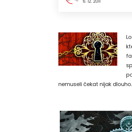
6. 12. 2011
Lo
kt
fa
sp
po
nemuseli čekat nijak dlouho.