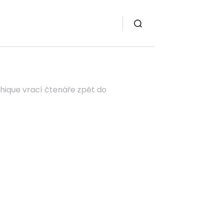
hique vrací čtenáře zpět do
í