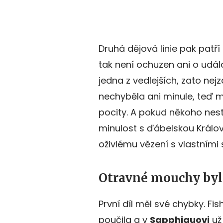
Druhá dějová linie pak patří Ke
tak není ochuzen ani o událo
jedna z vedlejších, zato nej
nechyběla ani minule, teď m
pocity. A pokud někoho nesta
minulost s ďábelskou Králov
oživlému vězení s vlastními
Otravné mouchy by
První díl měl své chybky. Fi
poučila a v
Sapphiquovi
už