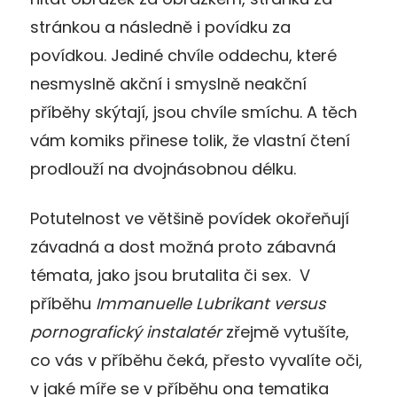
stránkou a následně i povídku za
povídkou. Jediné chvíle oddechu, které
nesmyslně akční i smyslně neakční
příběhy skýtají, jsou chvíle smíchu. A těch
vám komiks přinese tolik, že vlastní čtení
prodlouží na dvojnásobnou délku.
Potutelnost ve většině povídek okořeňují
závadná a dost možná proto zábavná
témata, jako jsou brutalita či sex. V
příběhu
Immanuelle Lubrikant versus
pornografický instalatér
zřejmě vytušíte,
co vás v příběhu čeká, přesto vyvalíte oči,
v jaké míře se v příběhu ona tematika