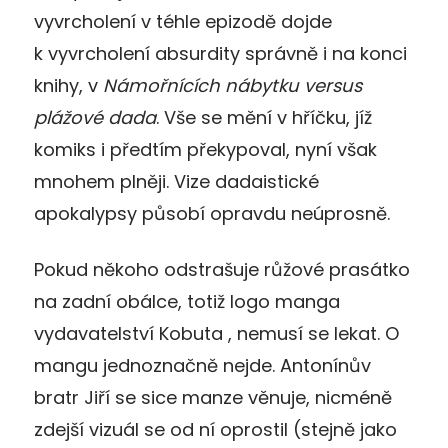
vyvrcholení v téhle epizodě dojde
k vyvrcholení absurdity správně i na konci
knihy, v
Námořnících nábytku versus
plážové dada
. Vše se mění v hříčku, jíž
komiks i předtím překypoval, nyní však
mnohem plněji. Vize dadaistické
apokalypsy působí opravdu neúprosně.
Pokud někoho odstrašuje růžové prasátko
na zadní obálce, totiž logo manga
vydavatelství Kobuta , nemusí se lekat. O
mangu jednoznačně nejde. Antonínův
bratr Jiří se sice manze věnuje, nicméně
zdejší vizuál se od ní oprostil (stejně jako