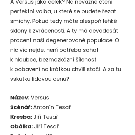
A Versus jako celek? Na nevážné čtení
perfektní volba, u které se budete řezat
smíchy. Pokud tedy máte alespoň lehké
sklony k zvrácenosti. A ty má devadesát
procent naší degenerované populace. O
nic víc nejde, není potřeba sahat
k hloubce, bezmozkózní šílenost
k pobavení na krátkou chvíli stačí. A za tu
vskutku lidovou cenu?
Název:
Versus
Scénář:
Antonín Tesař
Kresba:
Jiří Tesař
Obálka:
Jiří Tesař