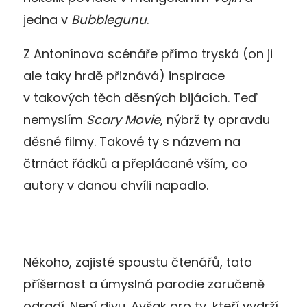
jedna v
Bubblegunu
.
Z Antonínova scénáře přímo tryská (on ji
ale taky hrdě přiznává) inspirace
v takových těch děsných bijácích. Teď
nemyslím
Scary Movie
, nýbrž ty opravdu
děsné filmy. Takové ty s názvem na
čtrnáct řádků a přeplácané vším, co
autory v danou chvíli napadlo.
Někoho, zajisté spoustu čtenářů, tato
příšernost a úmyslná parodie zaručeně
odradí. Není divu. Avšak pro ty, kteří vydrží