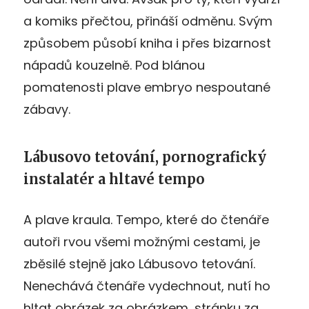
a komiks přečtou, přináší odměnu. Svým
způsobem působí kniha i přes bizarnost
nápadů kouzelně. Pod blánou
pomatenosti plave embryo nespoutané
zábavy.
Lábusovo tetování, pornografický
instalatér a hltavé tempo
A plave kraula. Tempo, které do čtenáře
autoři rvou všemi možnými cestami, je
zběsilé stejně jako Lábusovo tetování.
Nenechává čtenáře vydechnout, nutí ho
hltat obrázek za obrázkem, stránku za