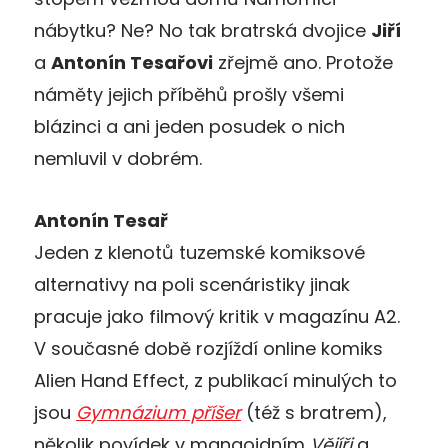
nábytku? Ne? No tak bratrská dvojice
Jiří
a
Antonín Tesařovi
zřejmě ano. Protože
náměty jejich příběhů prošly všemi
blázinci a ani jeden posudek o nich
nemluvil v dobrém.
Antonín Tesař
Jeden z klenotů tuzemské komiksové
alternativy na poli scenáristiky jinak
pracuje jako filmový kritik v magazínu A2.
V současné době rozjíždí online komiks
Alien Hand Effect, z publikací minulých to
jsou
Gymnázium příšer
(též s bratrem),
několik povídek v mangoidním
Vějíři
a