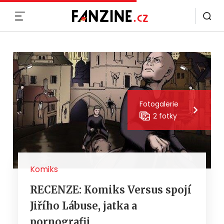
MENU
Fotogalerie
2 fotky
Komiks
RECENZE: Komiks Versus spojí
Jiřího Lábuse, jatka a
pornografii