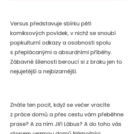
Versus představuje sbírku pěti
komiksových povídek, v nichž se snoubí
popkulturní odkazy a osobnosti spolu
s přeplácanými a absurdními příběhy.
Zábavné šílenosti beroucí si z braku jen to
nejujetější a nejbizarnější.
Znáte ten pocit, když se večer vracíte
z práce domů a přes cestu vám přeběhne
prase? A za ním Jiří Lábus? A do toho vás
stopem vezmou domů Námořníci