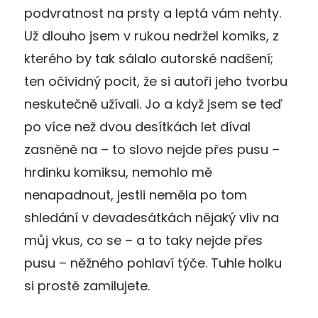
podvratnost na prsty a leptá vám nehty.
Už dlouho jsem v rukou nedržel komiks, z
kterého by tak sálalo autorské nadšení;
ten očividný pocit, že si autoři jeho tvorbu
neskutečně užívali.
Jo a když jsem se teď
po více než dvou desítkách let díval
zasněně na – to slovo nejde přes pusu –
hrdinku komiksu, nemohlo mě
nenapadnout, jestli neměla po tom
shledání v devadesátkách nějaký vliv na
můj vkus, co se – a to taky nejde přes
pusu – něžného pohlaví týče.
T
uhle holku
si prostě zamilujete.