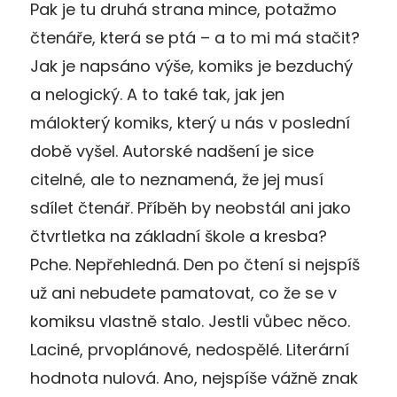
P
ak je tu druhá strana mince, potažmo
čtenáře, která se ptá – a to mi má stačit?
Jak je napsáno výše, komiks je bezduchý
a nelogický.
A to také tak, jak jen
málokterý komiks, který u nás v poslední
době vyšel.
Autorské nadšení je sice
citelné, ale to neznamená, že jej musí
sdílet čtenář.
Příběh by neobstál ani jako
čtvrtletka na základní škole a kresba?
Pche. Nepřehledná.
Den po čtení si nejspíš
už ani nebudete pamatovat, co že se v
komiksu vlastně stalo. Jestli vůbec něco.
Laciné, prvoplánové,
nedospělé. L
iterární
hodnota nulová
.
Ano, nejspíše vážně znak