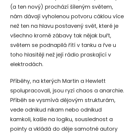
(a ten nový) prochází šíleným světem,
nám dávají
vyholenou potvoru cáklou více
než ten na hlavu postavený svět, kter
é je
všechno kromě zábavy tak nějak buřt
,
světem se podnapilá řítí v tanku a řve u
toho
hlasitěji
než její rádio praskající v
elektrodách.
P
říběhy, na kterých Martin a Hewlett
spolupracovali, jsou ryzí chaos a anarchie.
Příběh se vysmívá dějovým strukturám,
vede odnikud nikam nebo odnikud
kamkoli, kašle na logiku, souslednost a
pointy
a vkládá do děje samotné autory