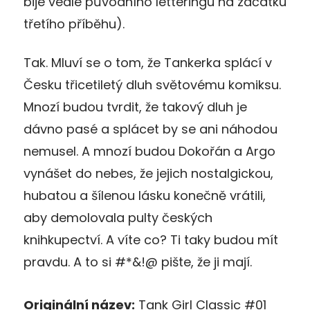
bije vedle původního letteringu na začátku
třetího příběhu).
T
ak. Mluví se o tom, že Tankerka splácí v
Česku třicetiletý dluh světovému komiksu.
Mnozí budou tvrdit, že takový dluh je
dávno pasé a splácet by se ani náhodou
nemusel.
A mnozí budou Dokořán a Argo
vynášet do nebes, že jejich nostalgickou,
hubatou
a šílenou
lásku
konečně
vrátili,
aby
demolovala pulty českých
knihkupectví. A víte co? Ti taky budou mít
pravdu. A to si #*&!@ pište, že ji mají.
Originální název:
Tank Girl Classic #01