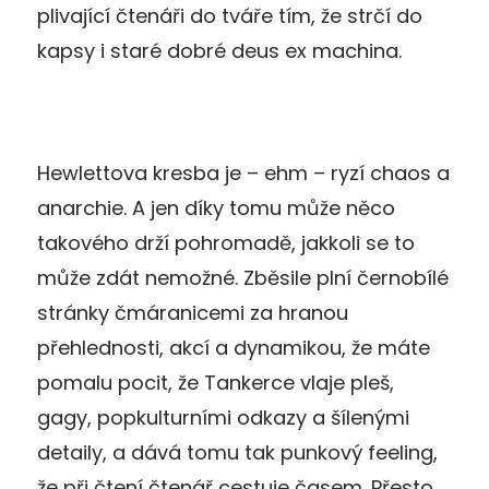
plivající čtenáři do tváře tím, že strčí do
kapsy i staré dobré deus ex machina.
H
ewlettova kresba
je – ehm – ryzí chaos a
anarchie.
A jen díky tomu může něco
takového
drží pohromadě, jakkoli se to
může zdát nemožné.
Zběsile plní černobílé
stránky čmáranicemi za hranou
přehlednosti, akcí a dynamikou, že máte
pomalu pocit, že Tankerce vlaje pleš,
gagy,
popkulturními odkazy a šílenými
detaily,
a dává tomu tak punkový feeling,
že při čtení čtenář cestuje časem.
Přesto