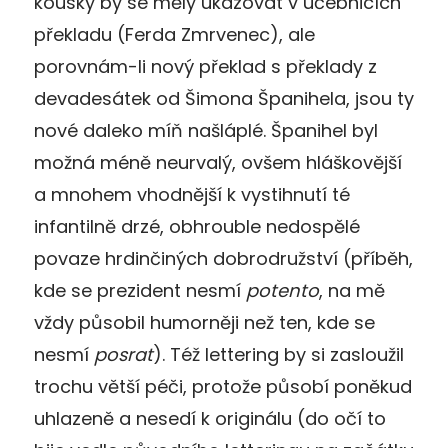
kousky
by se měly ukazovat v učebnicích
překladu (Ferda Zmrvenec),
ale
porovnám-li nový překlad s překlady z
devadesátek od Šimona Španihela,
jsou ty
nové daleko míň našláplé. Š
panihel byl
možná méně neurvalý, ovšem
hláškovější
a mnohem vhodnější
k vystihnutí té
infantilně drzé, obhrouble nedospělé
povaze hrdinčiných
dobrodružství (příběh,
kde se prezident nesmí
potento
, na mě
vždy působil humorněji než ten, kde se
nesmí
posrat
).
Též lettering by si zasloužil
trochu větší péči, protože působí poněkud
uhlazeně a nesedí k originálu (do očí to