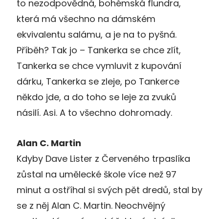
to nezodpovědná, bohémská flundra,
která má všechno na dámském
ekvivalentu salámu, a je na to pyšná.
Příběh? Tak jo – Tankerka se chce zlít,
Tankerka se chce vymluvit z kupování
dárku, Tankerka se zleje, po Tankerce
někdo jde, a do toho se leje za zvuků
násilí.
Asi. A to všechno dohromady.
Alan C. Martin
Kdyby Dave Lister z Červeného trpaslíka
zůstal na umělecké škole
více než 97
minut a ostříhal si sv
ých pět
dredů, stal by
se z něj Alan C. Martin.
Neochvějný