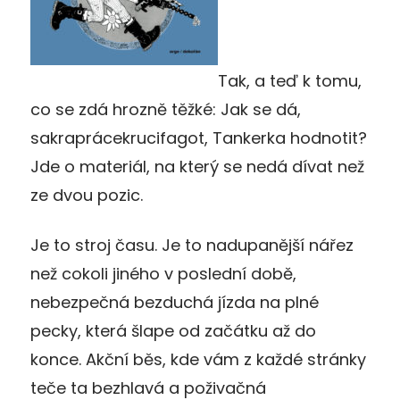
T
ak, a teď k tomu,
co se zdá hrozně těžké: Jak se dá,
sakraprácekrucifagot, Tankerka hodnotit?
Jde o materiál, na který se nedá dívat než
ze dvou pozic.
J
e to stroj času. Je to
nadupanější
nářez
než cokoli jiného v poslední době
,
nebezpečná
bezduchá
jízda na plné
pecky, která šlape od začátku až do
konce.
Akční běs, kde vám z každé stránky
teče ta
bezhlavá
a
poživačná