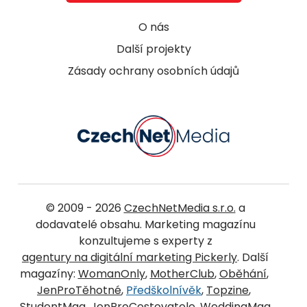
O nás
Další projekty
Zásady ochrany osobních údajů
© 2009 - 2026
CzechNetMedia s.r.o.
a
dodavatelé obsahu. Marketing magazínu
konzultujeme s experty z
agentury na digitální marketing Pickerly
. Další
magazíny:
WomanOnly
,
MotherClub
,
Oběhání
,
JenProTěhotné
,
Předškolnívěk
,
Topzine
,
StudentMag
,
JenProCestovatele
,
WeddingMag