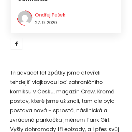
Ondřej Pešek
27. 9. 2020
T
řiadvacet let zpátky jsme otevřeli
tehdejší vlajkovou loď zahraničního
komiksu v Česku, magazín Crew.
Kromě
postav, které jsme už znali, tam ale byla
postava nová – sprostá, násilnická a
zvrácená pankačka jménem Tank Girl.
Vyšly
dohromady tři epizody,
a i přes svůj