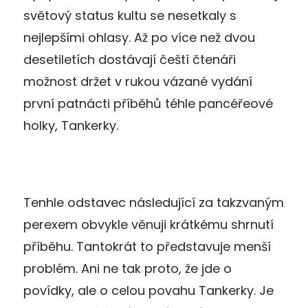
světový status kultu se nesetkaly s
nejlepšími ohlasy
.
Až po více než dvou
desetiletích
dostávají čeští čtenáři
možnost držet v rukou vázané vydání
první patnácti příběhů téhle pancéřeové
holky, Tankerky.
Tenhle odstavec následující za takzvaným
perexem obvykle věnuji krátkému shrnutí
příběhu. Tantokrát to představuje menší
problém. Ani ne tak proto, že jde o
povídky, ale o celou povahu Tankerky. Je