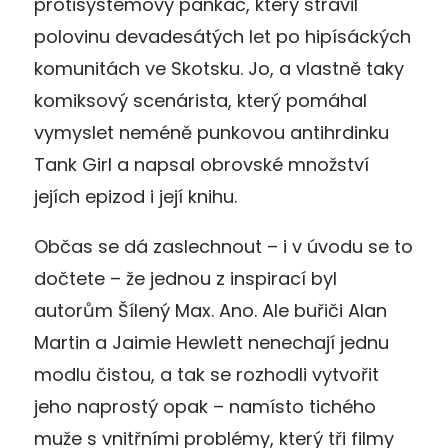
protisystémový pankáč
,
který strávil
polovinu devadesátých
let po hipísáckých
komunitách ve Skotsku.
Jo, a
vlastně
taky
komiksový scenárista
,
který
pomáhal
vymyslet
neméně punkovou antihrdinku
Tank Girl
a napsal obrovské množství
jejích epizod
i její
knih
u.
O
bčas se dá zaslechnout – i v úvodu se to
dočtete – že jednou z inspirací byl
autorům Šílený Max.
Ano.
Ale buřiči Alan
Martin a Jaimie Hewlett nenechají jednu
modlu čistou, a tak se rozhodli vytvořit
jeho naprostý opak – namísto tichého
muže s vnitřními problémy, který tři filmy