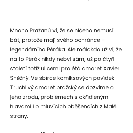
Mnoho Pražanů ví, že se ničeho nemusí
bát, protože mají svého ochránce –
legendárního Péráka. Ale málokdo už ví, že
na to Pérák nikdy nebyl sám, už po čtyři
století totiž ulicemi prolétá amoret Xavier
Sněžný. Ve sbírce komiksových povídek
Truchlivý amoret pražský se dozvíme o
jeho zrodu, problémech s okřídlenými
hlavami i o mluvících oběšencích z Malé
strany.