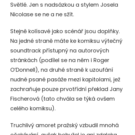
Světlé. Jen s nadsázkou a stylem Josela
Nicolase se ne a ne sžít.
Stejně kolísavé jako scénář jsou doplňky.
Na jedné straně máte ke komiksu výtečný
soundtrack přístupný na autorových
stránkách (podílel se na něm i Roger
O‘Donnell), na druhé straně k uzoufání
nudné psané pasáže mezi kapitolami, jež
zachraňuje pouze prvotřídní překlad Jany
Fischerová (tato chvála se týká ovšem
celého komiksu).
Truchlivý amoret pražský vzbudil mnohá
očekávání, avšak bohužel je ani zdaleka