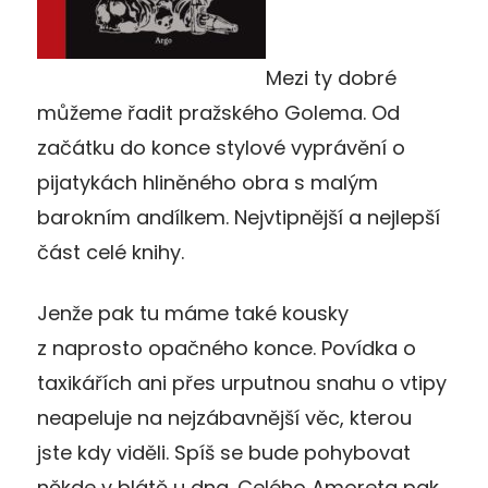
Mezi ty dobré
můžeme řadit pražského Golema. Od
začátku do konce stylové vyprávění o
pijatykách hliněného obra s malým
barokním andílkem. Nejvtipnější a nejlepší
část celé knihy.
Jenže pak tu máme také kousky
z naprosto opačného konce. Povídka o
taxikářích ani přes urputnou snahu o vtipy
neapeluje na nejzábavnější věc, kterou
jste kdy viděli. Spíš se bude pohybovat
někde v blátě u dna. Celého Amoreta pak