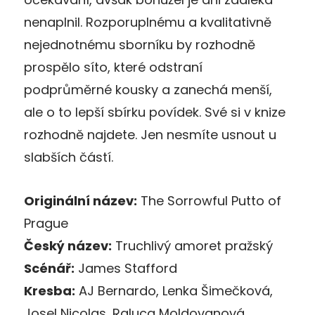
nenaplnil. Rozporuplnému a kvalitativně
nejednotnému sborníku by rozhodně
prospělo síto, které odstraní
podprůměrné kousky a zanechá menší,
ale o to lepší sbírku povídek. Své si v knize
rozhodně najdete. Jen nesmíte usnout u
slabších částí.
Originální název:
The Sorrowful Putto of
Prague
Český název:
Truchlivý amoret pražský
Scénář:
James Stafford
Kresba:
AJ Bernardo, Lenka Šimečková,
Josel Nicolas, Raluca Moldovanová