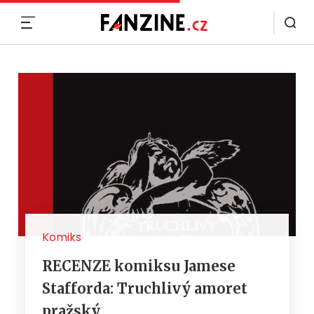
MENU
Komiks
RECENZE komiksu Jamese
Stafforda: Truchlivý amoret
pražský