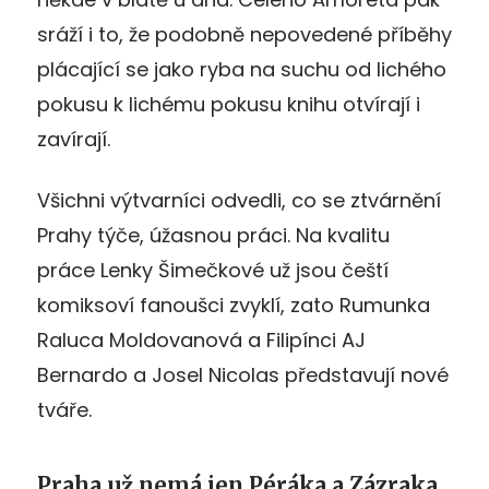
sráží i to, že podobně nepovedené příběhy
plácající se jako ryba na suchu od lichého
pokusu k lichému pokusu knihu otvírají i
zavírají.
Všichni výtvarníci odvedli, co se ztvárnění
Prahy týče, úžasnou práci. Na kvalitu
práce Lenky Šimečkové už jsou čeští
komiksoví fanoušci zvyklí, zato Rumunka
Raluca Moldovanová a Filipínci AJ
Bernardo a Josel Nicolas představují nové
tváře.
Praha už nemá jen Péráka a Zázraka,