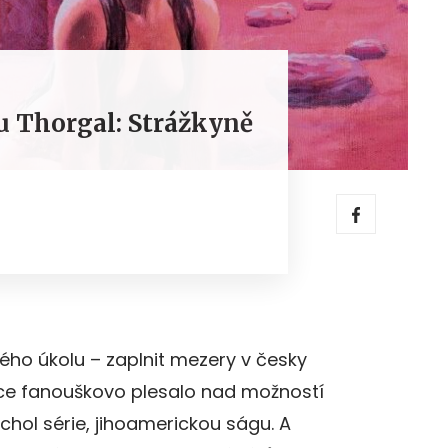
Thorgal: Strážkyně
ého úkolu – zaplnit mezery v česky
ce fanouškovo plesalo nad možností
chol série, jihoamerickou ságu. A