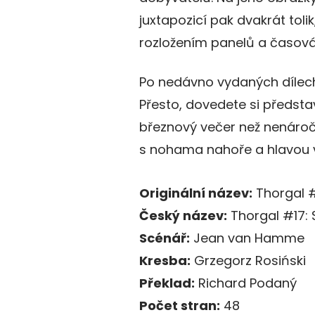
juxtapozicí pak dvakrát tol
rozložením panelů a časová
Po nedávno vydaných dílech 
Přesto, dovedete si předsta
březnový večer než nenároč
s nohama nahoře a hlavou 
Originální název:
Thorgal #
Český název:
Thorgal #17: 
Scénář:
Jean van Hamme
Kresba:
Grzegorz Rosiński
Překlad:
Richard Podaný
Počet stran:
48