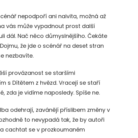
cénář nepodpoří ani naivita, možná až
na vás může vypadnout prost další
i dál. Nač něco důmyslnějšího. Čekáte
. Dojmu, že jde o scénář na deset stran
se nezbavíte.
ěší provázanost se staršími
m s Dítětem z hvězd. Vracejí se staří
té, zda je vidíme naposledy. Spíše ne.
lba odehrají, zavánějí příslibem změny v
, rozhodně to nevypadá tak, že by autoři
ě a cachtat se v prozkoumaném