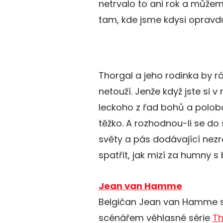
netrvalo to ani rok a můžem
tam, kde jsme kdysi opravdu 
Thorgal a jeho rodinka by rá
netouží. Jenže když jste si v 
leckoho z řad bohů a polobo
těžko. A rozhodnou-li se do
světy a pás dodávající nez
spatřit, jak mizí za humny 
Jean van Hamme
Belgičan Jean van Hamme s
scénářem věhlasné série
Th