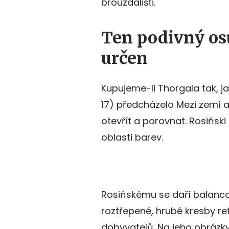
brouzdališti.
Ten podivný osu
určen
Kupujeme-li Thorgala tak, ja
17) předcházelo Mezi zemí a
otevřít a porovnat. Rosiński
oblasti barev.
Rosińskému se daří balancov
roztřepené, hrubé kresby re
dobyvatelů. Na jeho obrázky