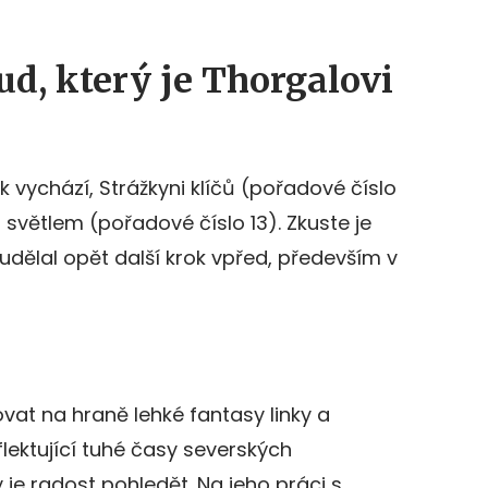
d, který je Thorgalovi
k vychází, Strážkyni klíčů (pořadové číslo
 světlem (pořadové číslo 13). Zkuste je
 udělal opět další krok vpřed, především v
at na hraně lehké fantasy linky a
flektující tuhé časy severských
 je radost pohledět. Na jeho práci s