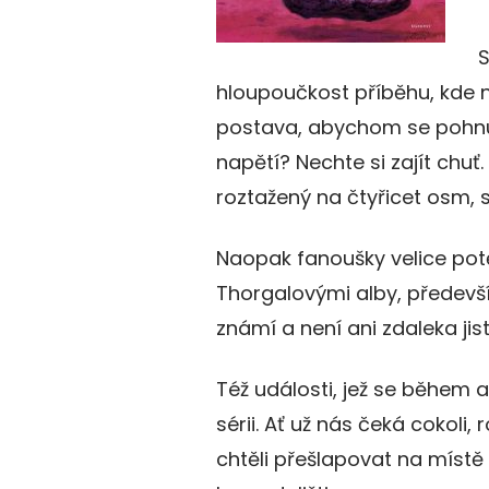
S
hloupoučkost příběhu, kde 
postava, abychom se pohnul
napětí? Nechte si zajít chuť
roztažený na čtyřicet osm, 
Naopak fanoušky velice pot
Thorgalovými alby, předevší
známí a není ani zdaleka jis
Též události, jež se během a
sérii. Ať už nás čeká cokoli
chtěli přešlapovat na míst