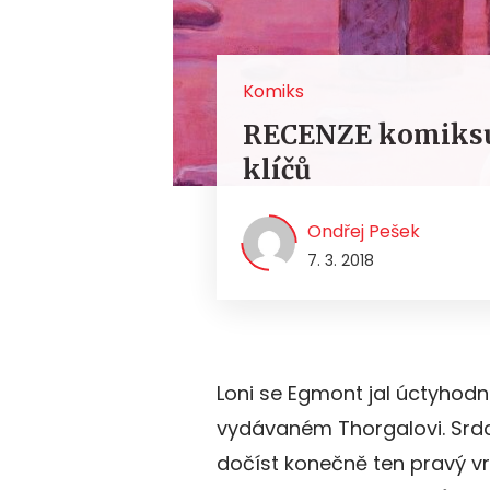
Komiks
RECENZE komiksu 
klíčů
Ondřej Pešek
7. 3. 2018
Loni se Egmont jal úctyhodn
vydávaném Thorgalovi. Srd
dočíst konečně ten pravý vr