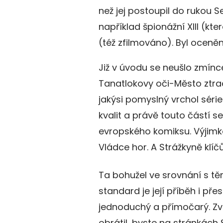
než jej postoupil do rukou 
například špionážní XIII (kt
(též zfilmováno). Byl ocen
Již v úvodu se neušlo zmínc
Tanatlokovy oči-Město ztra
jakýsi pomyslný vrchol séri
kvalit a právě touto částí 
evropského komiksu. Výjimk
Vládce hor. A Strážkyně klíč
Ta bohužel ve srovnání s tě
standard je její příběh i p
jednoduchý a přímočarý. Zvr
obrátil, byste na stránkách 