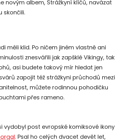
e novým albem, Strážkyní klíčů, navázat
skončili.
di měli klid. Po ničem jiném vlastně ani
minulosti znesvářili jak zapšklé Vikingy, tak
hů, asi budete takový mír hledat jen
 svárů zapojit též strážkyni průchodů mezi
ranitelnost, můžete rodinnou pohodičku
s buchtami přes rameno.
i vydobyl post evropské komiksové ikony
orgal
. Psal ho celých dvacet devět let,