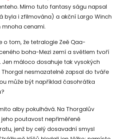
Senteho. Mimo tuto fantasy ságu napsal
erá byla i zfilmována) a akční Largo Winch
ěn mnoha cenami.
e o tom, že tetralogie Zeě Qaa-
ceného boha-Mezi zemí a světlem tvoří
e. Jen máloco dosahuje tak vysokých
se Thorgal nesmazatelně zapsal do tváře
ou může být například časohrátka
ů?
mito alby pokulhává. Na Thorgalův
řes jeho poutavost nepřiměřeně
atu, jenž by celý dosavadní smysl
Strážkyně klíčů hledali jen těžko; namísto