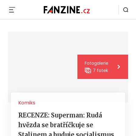
MENU
Fotogalerie
7 fotek
Komiks
RECENZE: Superman: Rudá
hvězda se bratříčkuje se
Stalinem a buduje socialismus