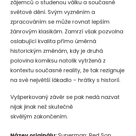
zájemců o studenou válku a současné
světové dění. Svým vyzněním a
zpracováním se může rovnat lepším
žánrovým klasikám. Zamrzí však pozvolna
oslabující kvalita přímo úměrná
historickým změnám, kdy je druhá
polovina komiksu natolik vytržená z
kontextu současné reality, že tak rezignuje
na své největší lákadlo – hrátky s historií.
Vyšperkovaný závěr se pak nedá nazvat
nijak jinak než skutečně
skvělým zakončením.
Název originálu:
Superman: Red Son