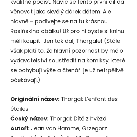
kvalitně počíst. Navíc se tento první díl dá
věnovat jako skvělý dárek dětem. Ale
hlavně – podívejte se na tu krásnou
Rosińskiho obálku! Už pro ni byste si knihu
měli koupit! Jen tak dál, Thorgale! (Stále
však platí to, že hlavní pozornost by mělo
vydavatelství soustředit na komiksy, které
se pohybují výše a čtenáři je už netrpělivě
očekávají.)
Originální název:
Thorgal: L’enfant des
étoiles
Český název:
Thorgal: Dítě z hvězd
Autoři:
Jean van Hamme, Grzegorz