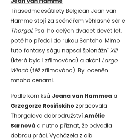
Jean van Hamme
Třiasedmdesátiletý Belgičan Jean van
Hamme stojí za scénářem věhlasné série
Thorgal
. Psal ho celých dvacet devět let,
poté ho předal do rukou Senteho. Mimo
tuto fantasy ságu napsal špionážní
XIII
(která byla i zfilmována) a akční
Largo
Winch
(též zfilmováno). Byl oceněn
mnoha cenami.
Podle komiksů
Jeana van Hammea
a
Grzegorze Rosińskiho
zpracovala
Thorgalova dobrodružství
Amélie
Sarnová
a nutno přiznat, že odvedla
dobrou práci. Vycházela z alb