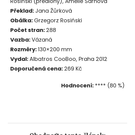
Rosiński (předlohy), Amélie Sarnová
Překlad:
Jana Žůrková
Obálka:
Grzegorz Rosiński
Počet stran:
288
Vazba:
Vázaná
Rozměry:
130×200 mm
Vydal:
Albatros CooBoo, Praha 2012
Doporučená cena:
269 Kč
Hodnocení:
**** (80 %)