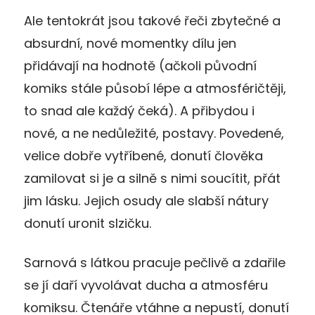
Ale tentokrát jsou takové řeči zbytečné a
absurdní, nové momentky dílu jen
přidávají na hodnotě (ačkoli původní
komiks stále působí lépe a atmosféričtěji,
to snad ale každý čeká). A přibydou i
nové, a ne nedůležité, postavy. Povedené,
velice dobře vytříbené, donutí člověka
zamilovat si je a silně s nimi soucítit, přát
jim lásku. Jejich osudy ale slabší nátury
donutí uronit slzičku.
Sarnová s látkou pracuje pečlivě a zdařile
se jí daří vyvolávat ducha a atmosféru
komiksu. Čtenáře vtáhne a nepustí, donutí