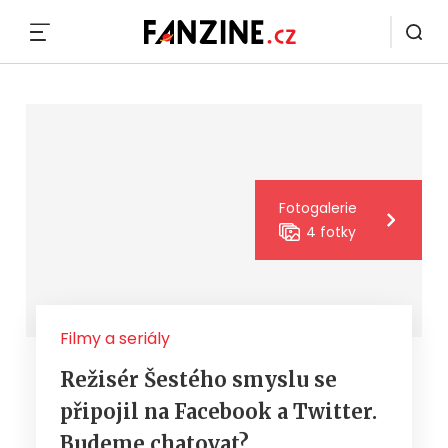
MENU
Fotogalerie
4 fotky
Filmy a seriály
Režisér Šestého smyslu se
připojil na Facebook a Twitter.
Budeme chatovat?