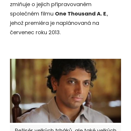
zmiňuje o jejich připravovaném
společném filmu
One Thousand A. E
.,
jehož premiéra je naplánovaná na
červenec roku 2013.
Režisér velkých trháků, ale také velkých