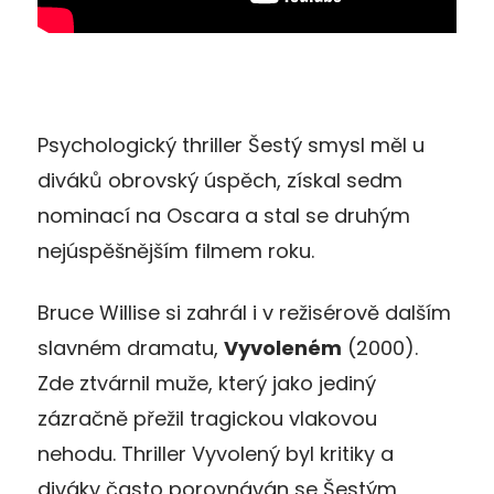
Psychologický thriller Šestý smysl měl u
diváků obrovský úspěch, získal sedm
nominací na Oscara a stal se druhým
nejúspěšnějším filmem roku.
Bruce Willise si zahrál i v režisérově dalším
slavném dramatu,
Vyvoleném
(2000).
Zde ztvárnil muže, který jako jediný
zázračně přežil tragickou vlakovou
nehodu. Thriller Vyvolený byl kritiky a
diváky často porovnáván se Šestým