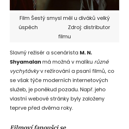
Film Šestý smysl měl u diváků velký
úspěch Zdroj: distributor
filmu
Slavný režisér a scenárista
M. N.
Shyamalan
má možná v malíku
různé
vychytávky
v režírování a psaní filmů, co
se však týče moderních internetových
služeb, je poněkud pozadu. Např. jeho
vlastní webové stránky byly založeny
teprve před dvěma roky.
Filmoví fanoušci se