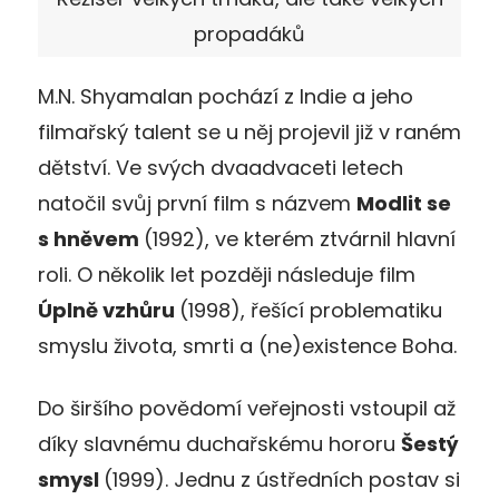
propadáků
M.N. Shyamalan pochází z Indie a jeho
filmařský talent se u něj projevil již v raném
dětství. Ve svých dvaadvaceti letech
natočil svůj první film s názvem
Modlit se
s hněvem
(1992), ve kterém ztvárnil hlavní
roli. O několik let později následuje film
Úplně vzhůru
(1998), řešící problematiku
smyslu života, smrti a (ne)existence Boha.
Do širšího povědomí veřejnosti vstoupil až
díky slavnému duchařskému hororu
Šestý
smysl
(1999). Jednu z ústředních postav si