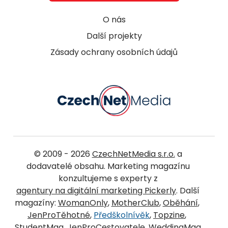
O nás
Další projekty
Zásady ochrany osobních údajů
© 2009 - 2026
CzechNetMedia s.r.o.
a
dodavatelé obsahu. Marketing magazínu
konzultujeme s experty z
agentury na digitální marketing Pickerly
. Další
magazíny:
WomanOnly
,
MotherClub
,
Oběhání
,
JenProTěhotné
,
Předškolnívěk
,
Topzine
,
StudentMag
,
JenProCestovatele
,
WeddingMag