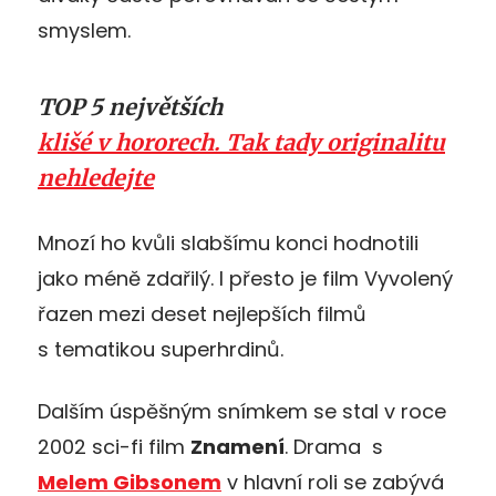
smyslem.
TOP 5 největších
klišé v hororech. Tak tady originalitu
nehledejte
Mnozí ho kvůli slabšímu konci hodnotili
jako méně zdařilý. I přesto je film Vyvolený
řazen mezi deset nejlepších filmů
s tematikou superhrdinů.
Dalším úspěšným snímkem se stal v roce
2002 sci-fi film
Znamení
. Drama s
Melem Gibsonem
v hlavní roli se zabývá