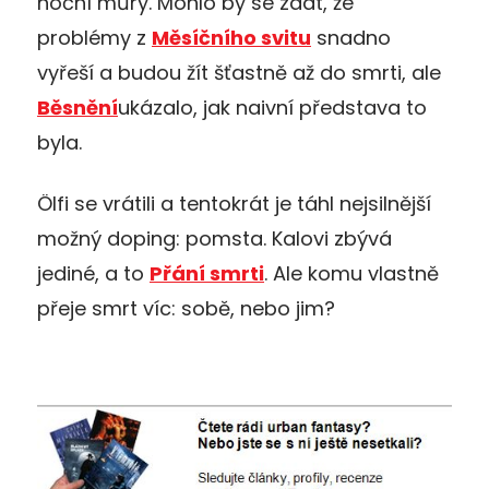
noční můry. Mohlo by se zdát, že
problémy z
Měsíčního svitu
snadno
vyřeší a budou žít šťastně až do smrti, ale
Běsnění
ukázalo, jak naivní představa to
byla.
Ölfi se vrátili a tentokrát je táhl nejsilnější
možný doping: pomsta. Kalovi zbývá
jediné, a to
Přání smrti
. Ale komu vlastně
přeje smrt víc: sobě, nebo jim?