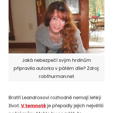
Jaká nebezpečí svým hrdinům
připravila autorka v pátém díle? Zdroj:
robthurman.net
Bratři Leandrosovi rozhodně nemají lehký
život.
V temnotě
je přepadly jejich největší