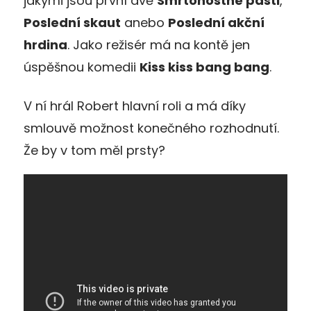
jakými jsou první dvě
Smrtonostné pasti
,
Poslední skaut
anebo
Poslední akční
hrdina
. Jako režisér má na kontě jen
úspěšnou komedii
Kiss kiss bang bang
.
V ní hrál Robert hlavní roli a má díky
smlouvě možnost konečného rozhodnutí.
Že by v tom měl prsty?