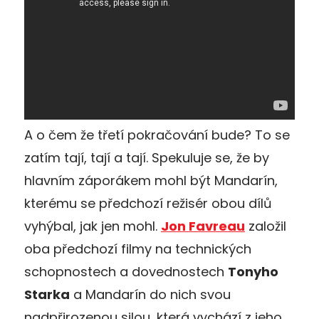
A o čem že třetí pokračování bude? To se
zatím tají, tají a tají. Spekuluje se, že by
hlavním záporákem mohl být Mandarín,
kterému se předchozí režisér obou dílů
vyhýbal, jak jen mohl.
Jon Favreau
založil
oba předchozí filmy na technických
schopnostech a dovednostech
Tonyho
Starka
a Mandarín do nich svou
nadpřirozenou silou, která vychází z jeho