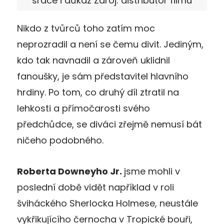
srdce i důkaz Zdroj: distributor filmu
Nikdo z tvůrců toho zatím moc
neprozradil a není se čemu divit. Jediným,
kdo tak navnadil a zároveň uklidnil
fanoušky, je sám představitel hlavního
hrdiny. Po tom, co druhý díl ztratil na
lehkosti a přímočarosti svého
předchůdce, se diváci zřejmě nemusí bát
ničeho podobného.
Roberta Downeyho Jr.
jsme mohli v
poslední době vidět například v roli
šviháckého Sherlocka Holmese, neustále
vykřikujícího černocha v Tropické bouři,