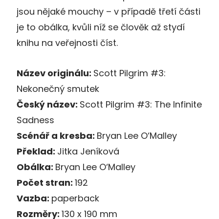
jsou nějaké mouchy – v případě třetí části
je to obálka, kvůli níž se člověk až stydí
knihu na veřejnosti číst.
Název originálu:
Scott Pilgrim #3:
Nekonečný smutek
Český název:
Scott Pilgrim #3: The Infinite
Sadness
Scénář a kresba:
Bryan Lee O‘Malley
Překlad:
Jitka Jeníková
Obálka:
Bryan Lee O‘Malley
Počet stran:
192
Vazba:
paperback
Rozměry:
130 x 190 mm