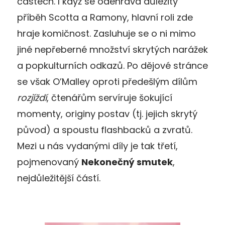
částech. I když se odehrává důležitý
příběh Scotta a Ramony, hlavní roli zde
hraje komičnost. Zasluhuje se o ni mimo
jiné nepřeberné množství skrytých narážek
a popkulturních odkazů. Po dějové stránce
se však O’Malley oproti předešlým dílům
rozjíždí
, čtenářům servíruje šokující
momenty, originy postav (tj. jejich skrytý
původ) a spoustu flashbacků a zvratů.
Mezi u nás vydanými díly je tak třetí,
pojmenovaný
Nekonečný smutek
,
nejdůležitější částí.