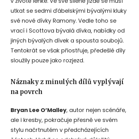
v životě lehké. Ve své šílené jízdě se musí
utkat se sedmi ďábelskými bývalými kluky
své nové dívky Ramony. Vedle toho se
vrací i Scottova bývalá dívka, nabídky od
jiných bývalých dívek a spousta soubojů.
Tentokrát se však přiostřuje, předešlé díly
sloužily pouze jako rozjezd.
Náznaky z minulých dílů vyplývají
na povrch
Bryan Lee O’Malley
, autor nejen scénáře,
ale i kresby, pokračuje přesně ve svém
stylu načrtnutém v předcházejících