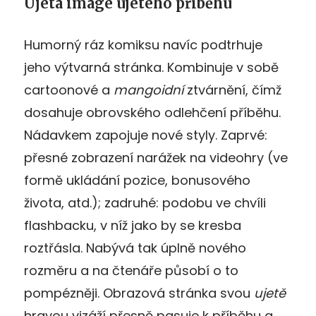
Ujetá image ujetého příběhu
Humorný ráz komiksu navíc podtrhuje
jeho výtvarná stránka. Kombinuje v sobě
cartoonové a
mangoidní
ztvárnění, čímž
dosahuje obrovského odlehčení příběhu.
Nádavkem zapojuje nové styly. Zaprvé:
přesné zobrazení narážek na videohry (ve
formě ukládání pozice, bonusového
života, atd.); zadruhé: podobu ve chvíli
flashbacku, v níž jako by se kresba
roztřásla. Nabývá tak úplně nového
rozměru a na čtenáře působí o to
pompézněji. Obrazová stránka svou
ujetě
hravou vizáží přesně pasuje k příběhu a