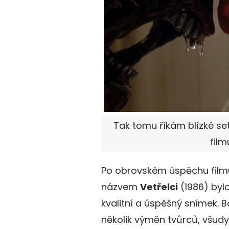
Tak tomu říkám blízké setk
film
Po obrovském úspěchu fil
názvem
Vetřelci
(1986) bylo
kvalitní a úspěšný snímek. B
několik výměn tvůrců, všud