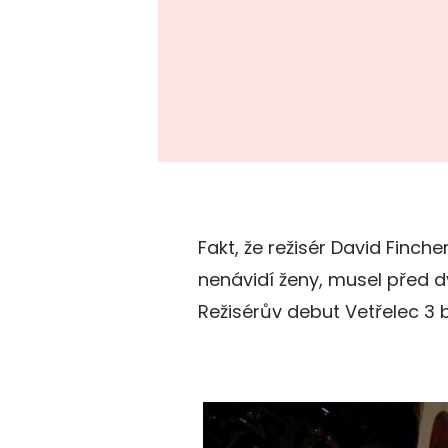
Fakt, že režisér David Finche
nenávidí ženy, musel před d
Režisérův debut Vetřelec 3 b