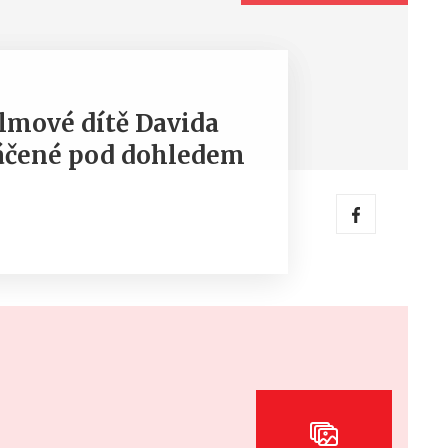
filmové dítě Davida
táčené pod dohledem