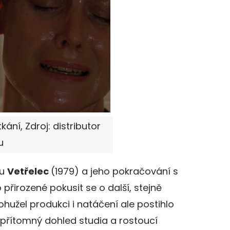
ání, Zdroj: distributor
u
mu
Vetřelec
(1979) a jeho pokračování s
 přirozené pokusit se o další, stejně
ohužel produkci i natáčení ale postihlo
ypřítomný dohled studia a rostoucí