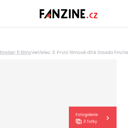
ilmy
Sci-fi filmy
Vetřelec 3: První filmové dítě Davida Fin
Fotogalerie
3 fotky