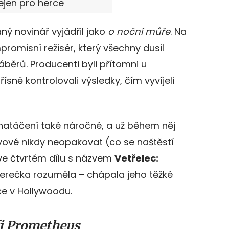
ejen pro herce
ný novinář vyjádřil jako
o noční můře
. Na
romisní režisér, který všechny dusil
rů. Producenti byli přítomni u
sně kontrolovali výsledky, čím vyvíjeli
natáčení také náročné, a už během něj
eyové nikdy neopakovat (co se naštěstí
 ve čtvrtém dílu s názvem
Vetřelec:
 herečka rozuměla – chápala jeho těžké
ce v Hollywoodu.
fi Prometheus