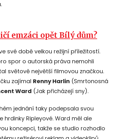
.
ničí emzáci opět Bílý dům?
ve své době velkou režijní příležitostí.
pro spor o autorská práva nemohli
tal světově největší filmovou značkou.
ličku zajímal
Renny Harlin
(Smrtonosná
ncent Ward
(Jak přicházejí sny).
hém jednání taky podepsala svou
e hrdinky Ripleyové. Ward měl ale
vou koncepci, takže se studio rozhodlo
tému režisérovi reklam a videoklipů,