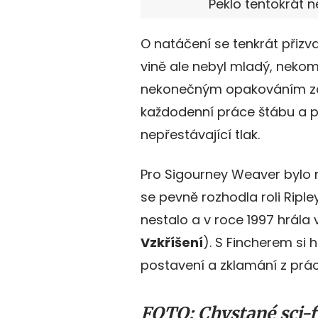
Peklo tentokrát n
O natáčení se tenkrát přizva
vině ale nebyl mladý, nekomp
nekonečným opakováním zábě
každodenní práce štábu a pří
nepřestávající tlak.
Pro Sigourney Weaver bylo 
se pevně rozhodla roli Ripl
nestalo a v roce 1997 hrála
Vzkříšení
). S Fincherem si
postavení a zklamání z prá
FOTO: Chystané sci-