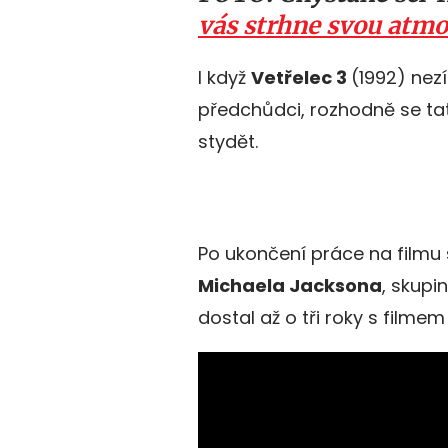
vás strhne svou atmo
I když
Vetřelec 3
(1992) nezí
předchůdci, rozhodně se tat
stydět.
Po ukončení práce na filmu s
Michaela Jacksona
, skupi
dostal až o tři roky s filme