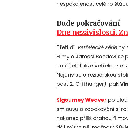
nespokojenost celého štábu
Bude pokračování
Dne nezávislosti. Z
Třetí díl
vetřelecké série
byl 
Filmy o Jamesi Bondovi se 
natáčet, takže Vetřelec se s
Nejdřív se o režisérskou sto
past 2, Cliffhanger), pak
Vi
Sigourney Weaver
po dlou
smlouvu o zopakování si rol
nakonec příliš drahou filmo
dát místo něj možnost 28-le