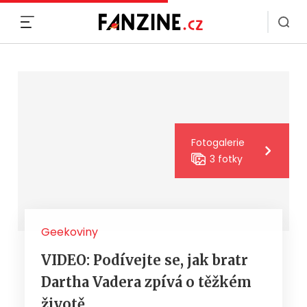
MENU
Fotogalerie
3 fotky
Geekoviny
VIDEO: Podívejte se, jak bratr
Dartha Vadera zpívá o těžkém
životě