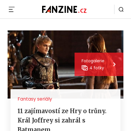
MENU
Fotogalerie
4 fotky
Fantasy seriály
11 zajímavostí ze Hry o trůny.
Král Joffrey si zahrál s
Batmanem