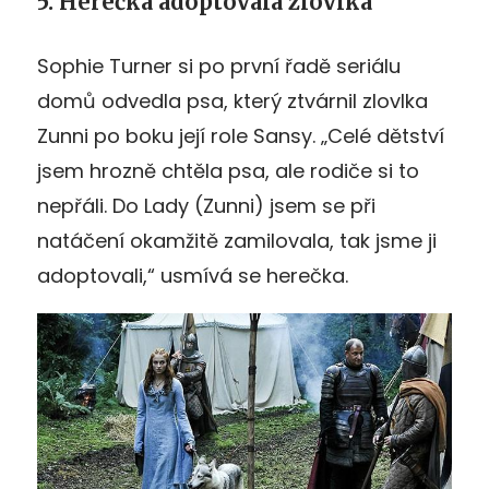
5. Herečka adoptovala zlovlka
Sophie Turner si po první řadě seriálu
domů odvedla psa, který ztvárnil zlovlka
Zunni po boku její role Sansy. „Celé dětství
jsem hrozně chtěla psa, ale rodiče si to
nepřáli. Do Lady (Zunni) jsem se při
natáčení okamžitě zamilovala, tak jsme ji
adoptovali,“ usmívá se herečka.