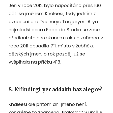
Jen v roce 2012 bylo napočítáno přes 160
dětí se jménem Khaleesi, tedy jedním z
označení pro Daenerys Targaryen. Arya,
nejmladší dcera Eddarda Starka se zase
předloni stala skokanem roku – zatímco v
roce 2011 obsadila 711. místo v žebříčku
dětských jmen, o rok později už se
vyšplhala na příčku 413.
8. Kifindirgi yer addakh haz alegre?
Khaleesi ale přitom ani jméno není,
konkrétně to znamená „královna“ v uměle