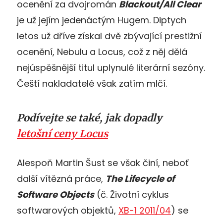
ocenění za dvojromán
Blackout/All Clear
je už jejím jedenáctým Hugem. Diptych
letos už dříve získal dvě zbývající prestižní
ocenění, Nebulu a Locus, což z něj dělá
nejúspěšnější titul uplynulé literární sezóny.
Čeští nakladatelé však zatím mlčí.
Podívejte se také, jak dopadly
letošní ceny Locus
Alespoň Martin Šust se však činí, neboť
další vítězná práce,
The Lifecycle of
Software Objects
(č. Životní cyklus
softwarových objektů,
XB-1 2011/04
) se