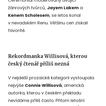
Ceremoniál moderovaný dvojicí
žánrových tvůrců,
Jayem Lakem
a
Kenem Scholesem
, se letos konal
v nevadském Renu. Většinu cen získali
favorité.
Rekordmanka Willisová, kterou
český čtenář příliš nezná
V nejdelší prozaické kategorii vystoupala
nejvýše
Connie Willisová
, americká
autorka, kterou v českém překladu
nevídáme příliš často. Přitom letošní