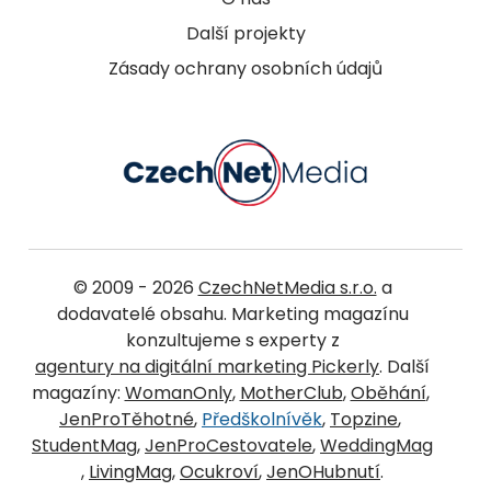
Další projekty
Zásady ochrany osobních údajů
© 2009 - 2026
CzechNetMedia s.r.o.
a
dodavatelé obsahu. Marketing magazínu
konzultujeme s experty z
agentury na digitální marketing Pickerly
. Další
magazíny:
WomanOnly
,
MotherClub
,
Oběhání
,
JenProTěhotné
,
Předškolnívěk
,
Topzine
,
StudentMag
,
JenProCestovatele
,
WeddingMag
,
LivingMag
,
Ocukroví
,
JenOHubnutí
.