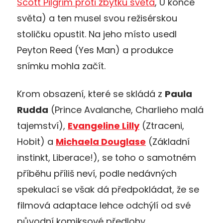
Scott Pilgrim proti zbytku světa
, U konce
světa) a ten musel svou režisérskou
stoličku opustit. Na jeho místo usedl
Peyton Reed (Yes Man) a produkce
snímku mohla začít.
Krom obsazení, které se skládá z
Paula
Rudda
(Prince Avalanche, Charlieho malá
tajemství),
Evangeline Lilly
(Ztraceni,
Hobit) a
Michaela Douglase
(Základní
instinkt, Liberace!), se toho o samotném
příběhu příliš neví, podle nedávných
spekulací se však dá předpokládat, že se
filmová adaptace lehce odchýlí od své
původní komiksové předlohy.