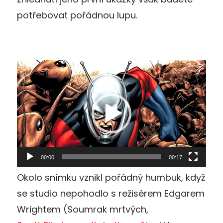
potřebovat pořádnou lupu.
Video
přehrávač
00:00
00:17
Okolo snímku vznikl pořádný humbuk, když
se studio nepohodlo s režisérem Edgarem
Wrightem (Soumrak mrtvých,