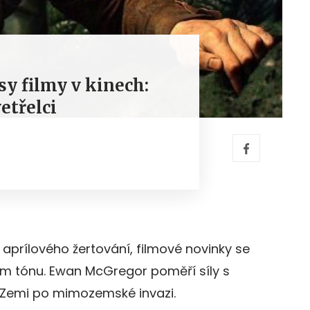
asy filmy v kinech:
vetřelci
aprílového žertování, filmové novinky se
 tónu. Ewan McGregor poměří síly s
 Zemi po mimozemské invazi.