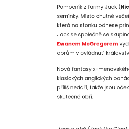
Pomocník z farmy Jack (
Nic
semínky. Místo chutné večeře
která na stonku odnese prin
Jack se společně se skupin
Ewanem McGregorem
vyd
obrům v ovládnutí království
Nová fantasy x-menovského
klasických anglických pohád
příliš nedaří, takže jsou o
skutečně obří.
Jack a obři (Jack the Giant S