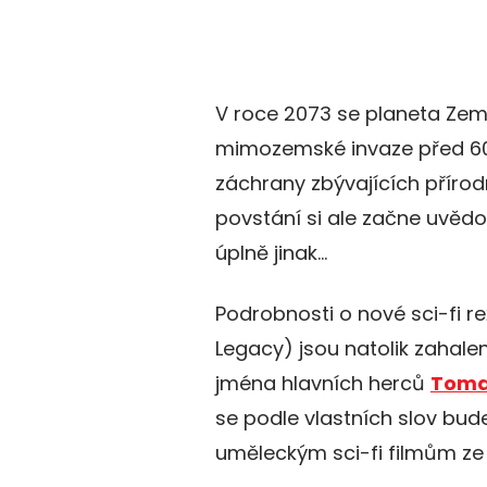
V roce 2073 se planeta Zem
mimozemské invaze před 60 l
záchrany zbývajících přírod
povstání si ale začne uvědo
úplně jinak…
Podrobnosti o nové sci-fi r
Legacy) jsou natolik zahalen
jména hlavních herců
Toma
se podle vlastních slov bu
uměleckým sci-fi filmům ze 7