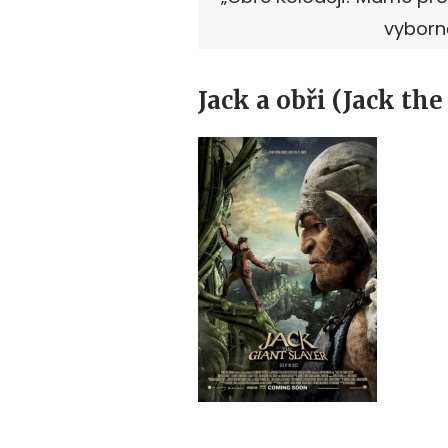
vyborně
Jack a obři (Jack the