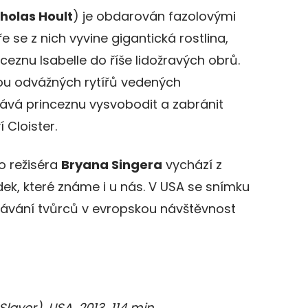
holas Hoult
) je obdarován fazolovými
 se z nich vyvine gigantická rostlina,
ceznu Isabelle do říše lidožravých obrů.
ou odvážných rytířů vedených
ává princeznu vysvobodit a zabránit
 Cloister.
 režiséra
Bryana Singera
vychází z
ek, které známe i u nás. V USA se snímku
čekávání tvůrců v evropskou návštěvnost
layer), USA, 2013, 114 min,