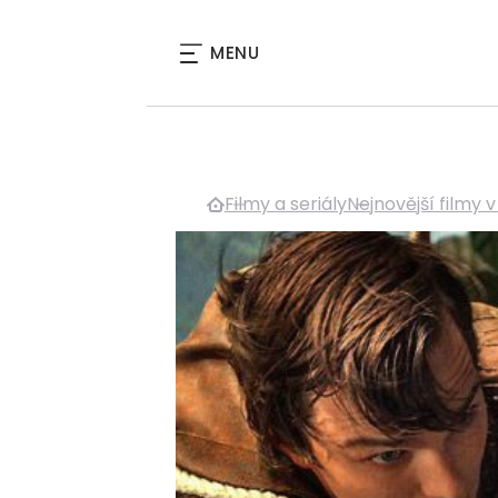
MENU
Filmy a seriály
Nejnovější filmy v