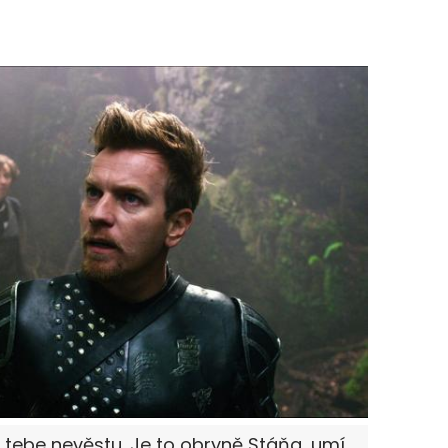
 tebe nevěstu. Je to obryně Stáňa, umí