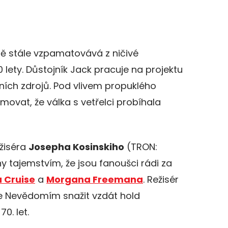
ě stále vzpamatovává z ničivé
ety. Důstojník Jack pracuje na projektu
ních zdrojů. Pod vlivem propuklého
movat, že válka s vetřelci probíhala
ežiséra
Josepha Kosinskiho
(TRON:
y tajemstvím, že jsou fanoušci rádi za
 Cruise
a
Morgana Freemana
. Režisér
de Nevědomím snažit vzdát hold
0. let.