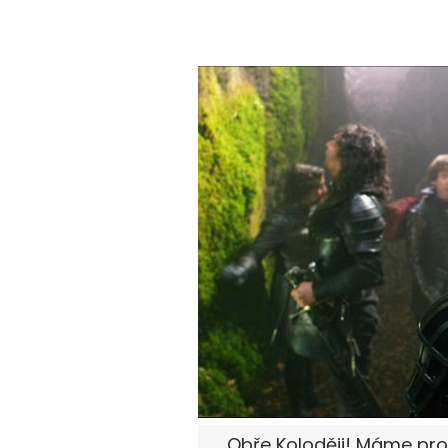
„Obře Koloději! Máme pro