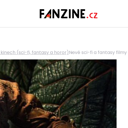
 kinech (sci-fi, fantasy a horor)
Nové sci-fi a fantasy filmy 