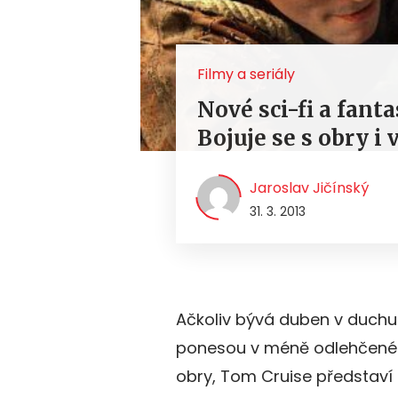
Filmy a seriály
Nové sci-fi a fant
Bojuje se s obry i 
Jaroslav Jičínský
31. 3. 2013
Ačkoliv bývá duben v duchu 
ponesou v méně odlehčeném
obry, Tom Cruise představí