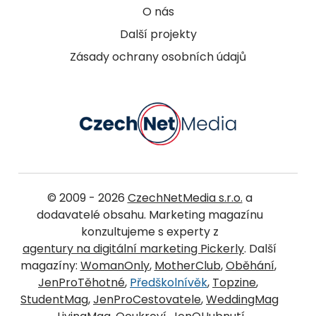
O nás
Další projekty
Zásady ochrany osobních údajů
© 2009 - 2026
CzechNetMedia s.r.o.
a
dodavatelé obsahu. Marketing magazínu
konzultujeme s experty z
agentury na digitální marketing Pickerly
. Další
magazíny:
WomanOnly
,
MotherClub
,
Oběhání
,
JenProTěhotné
,
Předškolnívěk
,
Topzine
,
StudentMag
,
JenProCestovatele
,
WeddingMag