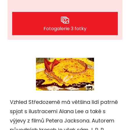
Fotogalerie 3 fotky
Vzhled Středozemě má většina lidí patrně
spjat s ilustracemi Alana Lee a také s
výjevy z filmů Petera Jacksona. Autorem
původních kreseb je však sám J. R. R.