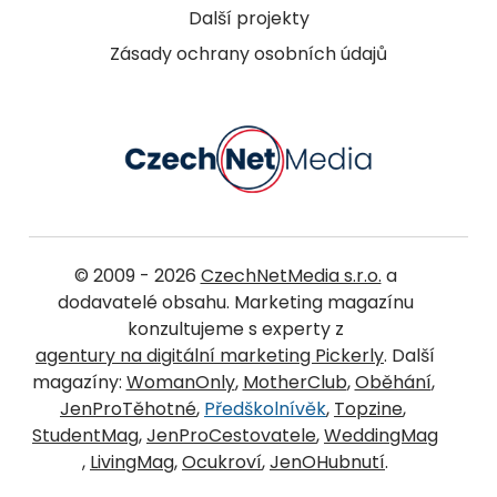
Další projekty
Zásady ochrany osobních údajů
© 2009 - 2026
CzechNetMedia s.r.o.
a
dodavatelé obsahu. Marketing magazínu
konzultujeme s experty z
agentury na digitální marketing Pickerly
. Další
magazíny:
WomanOnly
,
MotherClub
,
Oběhání
,
JenProTěhotné
,
Předškolnívěk
,
Topzine
,
StudentMag
,
JenProCestovatele
,
WeddingMag
,
LivingMag
,
Ocukroví
,
JenOHubnutí
.