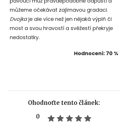
pavoučí muž pravděpodobně odpustí a
můžeme očekávat zajímavou gradaci.
Dvojka
je ale více než jen nějaká výplň či
most a svou hravostí a svěžestí překryje
nedostatky.
Hodnocení: 70 %
Ohodnoťte tento článek:
0