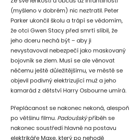
Ze své lehkosti a občas až infantilnosti
(myšleno v dobrém) nic neztratil. Peter
Parker ukončil školu a trápí se vědomím,
že otci Gwen Stacy před smrtí slíbil, že
jeho dceru nechá být – aby ji
nevystavoval nebezpečí jako maskovaný
bojovník se zlem. Musí se ale věnovat
něčemu ještě důležitějšímu, ve městě se
objevil podivný elektrizující muž a jeho
kamarád z dětství Harry Osbourne umírá.
Přeplácanost se nakonec nekoná, alespoň
po většinu filmu.
Padoušský
příběh se
nakonec soustředí hlavně na postavu
elektrikáře Maxe, který po nehodě