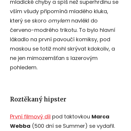
mladické chyby a spíš než superhrdinu se
vším všudy připomíná mladého kluka,
který se skoro
omylem
navlékl do
červeno-modrého trikotu. To bylo hlavní
lákadlo na první pavoučí komiksy, pod
maskou se totiž mohl skrývat kdokoliv, a
ne jen mimozemšťan s lazerovým
pohledem.
Roztěkaný hipster
První filmový díl
pod taktovkou
Marca
Webba
(500 dní se Summer) se vydařil.