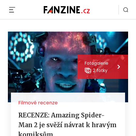
MENU
Fotogalerie
2 fotky
Filmové recenze
RECENZE: Amazing Spider-
Man 2 je svěží návrat k hravým
komiksům