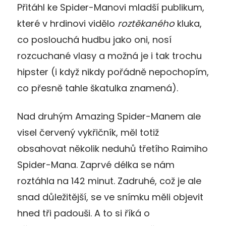
Přitáhl ke Spider-Manovi mladší publikum,
které v hrdinovi vidělo
roztěkaného
kluka,
co poslouchá hudbu jako oni, nosí
rozcuchané vlasy a možná je i tak trochu
hipster (i když nikdy pořádně nepochopím,
co přesně tahle škatulka znamená).
Nad druhým Amazing Spider-Manem ale
visel červený vykřičník, měl totiž
obsahovat několik neduhů třetího Raimiho
Spider-Mana. Zaprvé délka se nám
roztáhla na 142 minut. Zadruhé, což je ale
snad důležitější, se ve snímku měli objevit
hned tři padouši. A to si říká o