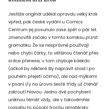
Jestliže originál udělal opravdu velký krok
vpřed, pak české vydání u Comics
Centrum jej posunulo zase zpět o pár let.
Jmenovitě začalo v tomto komiksu prznit
gramatiku. Že se nesprávně používají
nebo chybí čárky, to většinou čtenář přes
srdce přenese, v tom chybuje kdekdo
(ačkoli by některé šly napravit snad i po
pouhém přejetí očima), ale nad mýlkami
v psaní i/y na úrovni šesté třídy už čtenář
zakroutí hlavou. Jedno dvě pochybení
uniknou téměř vždy, ale v takovémhle
rozsahu to působí trochu amatérsky