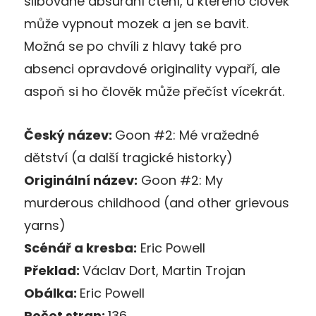
slibované absurdní čtení, u kterého člověk
může vypnout mozek a jen se bavit.
Možná se po chvíli z hlavy také pro
absenci opravdové originality vypaří, ale
aspoň si ho člověk může přečíst vícekrát.
Český název:
Goon #2: Mé vražedné
dětství (a další tragické historky)
Originální název:
Goon #2: My
murderous childhood (and other grievous
yarns)
Scénář a kresba:
Eric Powell
Překlad:
Václav Dort, Martin Trojan
Obálka:
Eric Powell
Počet stran:
136