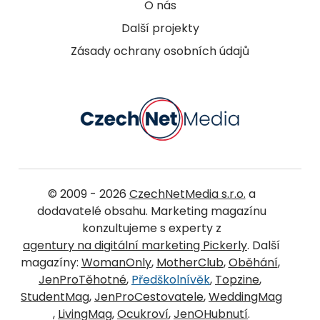
O nás
Další projekty
Zásady ochrany osobních údajů
© 2009 - 2026
CzechNetMedia s.r.o.
a
dodavatelé obsahu. Marketing magazínu
konzultujeme s experty z
agentury na digitální marketing Pickerly
. Další
magazíny:
WomanOnly
,
MotherClub
,
Oběhání
,
JenProTěhotné
,
Předškolnívěk
,
Topzine
,
StudentMag
,
JenProCestovatele
,
WeddingMag
,
LivingMag
,
Ocukroví
,
JenOHubnutí
.