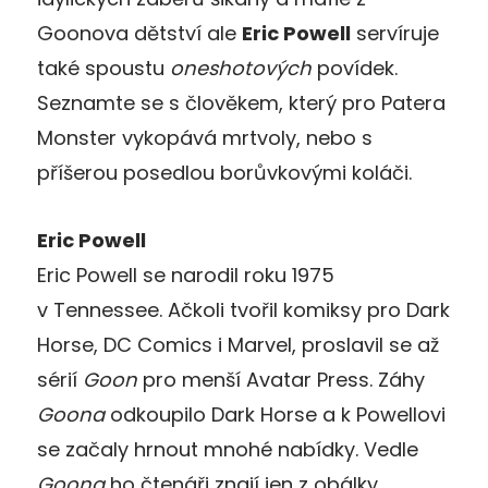
Goonova dětství ale
Eric Powell
servíruje
také spoustu
oneshotových
povídek.
Seznamte se s člověkem, který pro Patera
Monster vykopává mrtvoly, nebo s
příšerou posedlou borůvkovými koláči.
Eric Powell
Eric Powell se narodil roku 1975
v Tennessee. Ačkoli tvořil komiksy pro Dark
Horse, DC Comics i Marvel, proslavil se až
sérií
Goon
pro menší Avatar Press. Záhy
Goona
odkoupilo Dark Horse a k Powellovi
se začaly hrnout mnohé nabídky. Vedle
Goona
ho čtenáři znají jen z obálky