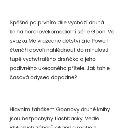
Spěšně po prvním díle vychází druhá
kniha hororověkomediální série Goon. Ve
svazku Mé vražedné dětství Eric Powell
čtenáři dovolí nahlédnout do minulosti
tupě vychytralého drsňáka a jeho
podivného ukecaného přítele. Jak tahle
časová odysea dopadne?
Hlavním tahákem Goonovy druhé knihy
jsou bezpochyby flashbacky. Vedle
idylických záběrů šikany a mafie z