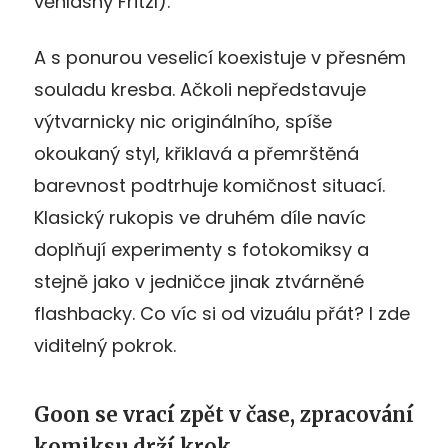
věhlasný Fritzl).
A s ponurou veselicí koexistuje v přesném
souladu kresba. Ačkoli nepředstavuje
výtvarnicky nic originálního, spíše
okoukaný styl, křiklavá a přemrštěná
barevnost podtrhuje komičnost situací.
Klasický rukopis ve druhém díle navíc
doplňují experimenty s fotokomiksy a
stejně jako v jedničce jinak ztvárněné
flashbacky. Co víc si od vizuálu přát? I zde
viditelný pokrok.
Goon se vrací zpět v čase, zpracování
komiksu drží krok