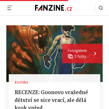
MENU
Fotogalerie
2 fotky
Komiks
RECENZE: Goonovo vražedné
dětství se sice vrací, ale dělá
krok vpřed