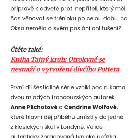
přípravě k odvetě proti nepříteli, který měl
čas věnovat se tréninku po celou dobu, co
Oksa neměla o svém poslání ani tušení?
Čtěte také:
Kniha Tajný kruh: Otrokyně se
nesnaží o vytvoření dívčího Pottera
První díl šestidílné série vznikl pod rukama
dvou mladých francouzských autorek
Anne Plichotové
a
Cendrine Wolfové
,
které hlavní děj příběhu umístily do jedné
z klasických škol v Londýně. Velice
autenticky zpracovaná typická ukázka