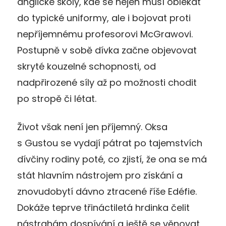
anglické školy, kde se nejen musí oblékat
do typické uniformy, ale i bojovat proti
nepříjemnému profesorovi McGrawovi.
Postupně v sobě dívka začne objevovat
skryté kouzelné schopnosti, od
nadpřirozené síly až po možnosti chodit
po stropě či létat.
Život však není jen příjemný. Oksa
s Gustou se vydají pátrat po tajemstvích
dívčiny rodiny poté, co zjistí, že ona se má
stát hlavním nástrojem pro získání a
znovudobytí dávno ztracené říše Edéfie.
Dokáže teprve třináctiletá hrdinka čelit
nástrahám dospívání a ještě se věnovat