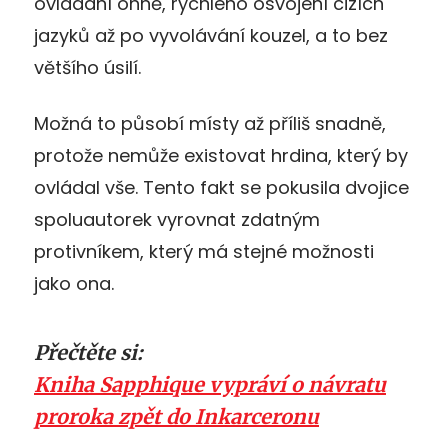
ovládání ohně, rychlého osvojení cizích
jazyků až po vyvolávání kouzel, a to bez
většího úsilí.
Možná to působí místy až příliš snadně,
protože nemůže existovat hrdina, který by
ovládal vše. Tento fakt se pokusila dvojice
spoluautorek vyrovnat zdatným
protivníkem, který má stejné možnosti
jako ona.
Přečtěte si:
Kniha Sapphique vypráví o návratu
proroka zpět do Inkarceronu