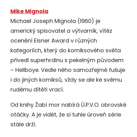
Mike Mignola
Michael Joseph Mignola (1960) je
americký spisovatel a výtvarník, vítěz
ocenění Eisner Award v různých
kategoriích, který do komiksového světa
přivedl superhrdinu s pekelným původem
– Hellboye. Vedle něho samozřejmě fušuje
i do jiných komiksů, vždy se ale ke svému
rudému dítěti vrací.
Od knihy Žabí mor nabírá Ú.P.V.O. obrovské
otáčky. A je vidět, že si tuhle úroveň série
stále drží.