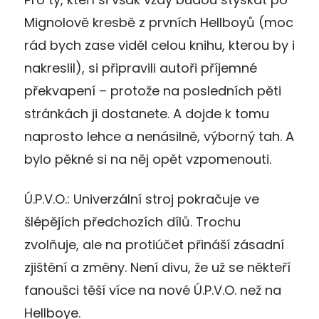
Mignolově kresbě z prvních Hellboyů (moc
rád bych zase viděl celou knihu, kterou by i
nakreslil), si připravili autoři příjemné
překvapení – protože na posledních pěti
stránkách ji dostanete. A dojde k tomu
naprosto lehce a nenásilně, výborný tah. A
bylo pěkné si na něj opět vzpomenouti.
Ú.P.V.O.: Univerzální stroj pokračuje ve
šlépějích předchozích dílů. Trochu
zvolňuje, ale na protiúčet přináší zásadní
zjištění a změny. Není divu, že už se někteří
fanoušci těší více na nové Ú.P.V.O. než na
Hellboye.