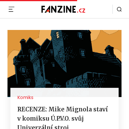
MENU
Komiks
RECENZE: Mike Mignola staví
v komiksu Ú.P.V.O. svůj
Univerzální stroj