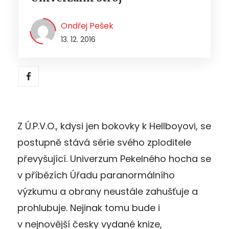
Ondřej Pešek
13. 12. 2016
Z Ú.P.V.O., kdysi jen bokovky k Hellboyovi, se
postupně stává série svého zploditele
převyšující. Univerzum Pekelného hocha se
v příbězích Úřadu paranormálního
výzkumu a obrany neustále zahušťuje a
prohlubuje. Nejinak tomu bude i
v nejnovější česky vydané knize,