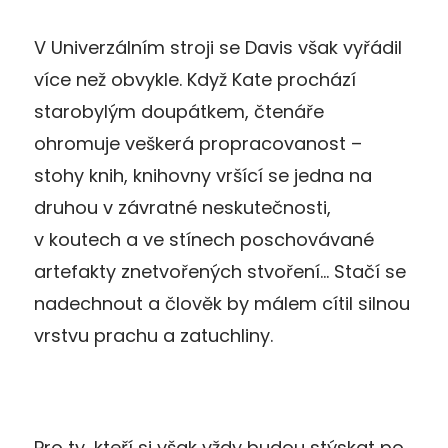
V Univerzálním stroji se Davis však vyřádil
více než obvykle. Když Kate prochází
starobylým doupátkem, čtenáře
ohromuje veškerá propracovanost –
stohy knih, knihovny vršící se jedna na
druhou v závratné neskutečnosti,
v koutech a ve stínech poschovávané
artefakty znetvořených stvoření… Stačí se
nadechnout a člověk by málem cítil silnou
vrstvu prachu a zatuchliny.
Pro ty, kteří si však vždy budou stýskat po