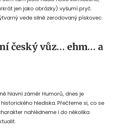
krát jen jako obrázky) vyšumí pryč.
výtvarný vede silně zerodovaný pískovec
rní český vůz… ehm… a
odně hlavní záměr Humorů, dnes je
historického hlediska. Přečteme si, co se
 charakter nahlédneme i do několika
tualit.