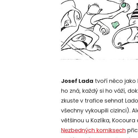
Josef Lada
tvoří něco jako 
ho zná, každý si ho váží, do
zkuste v trafice sehnat Lado
všechny vykoupili cizinci). 
většinou u Kozlíka, Kocour
Nezbedných komiksech
přic