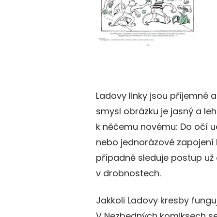
Ladovy linky jsou příjemné 
smysl obrázku je jasný a le
k něčemu novému: Do očí ude
nebo jednorázové zapojení ko
případně sleduje postup u
v drobnostech.
Jakkoli Ladovy kresby funguj
V Nezbedných komiksech se