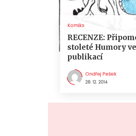
Komiks
RECENZE: Připome
stoleté Humory v
publikací
Ondřej Pešek
28. 12. 2014