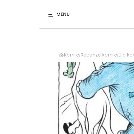
MENU
Komiks
Recenze komiksů a ko