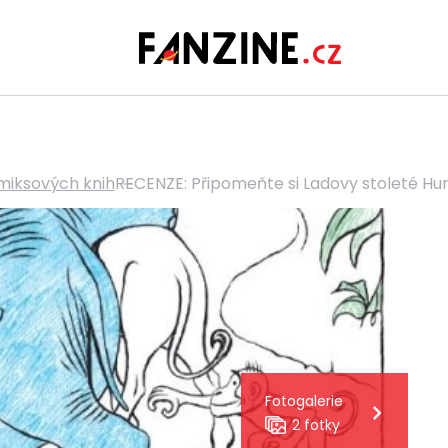
miksových knih
RECENZE: Připomeňte si Ladovy stoleté H
Fotogalerie
2 fotky