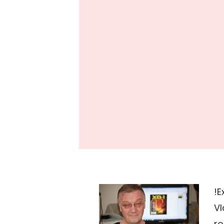
!E
Vl
ro