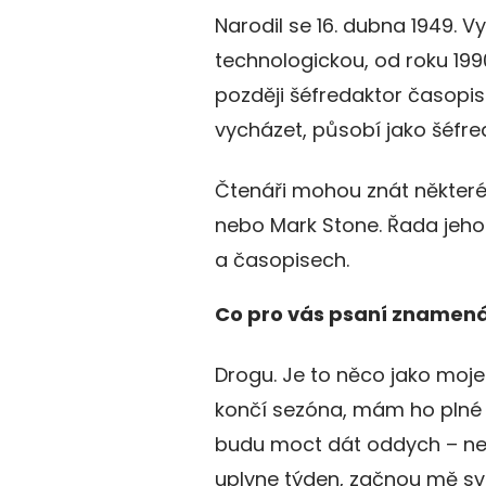
Narodil se 16. dubna 1949. 
technologickou, od roku 199
později šéfredaktor časopisu
vycházet, působí jako šéfre
Čtenáři mohou znát některé 
nebo Mark Stone. Řada jeho
a časopisech.
Co pro vás psaní znamen
Drogu. Je to něco jako moje 
končí sezóna, mám ho plné z
budu moct dát oddych – nec
uplyne týden, začnou mě svr