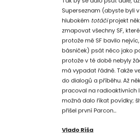
Tak by se dalo psát dále, 
Superseznam (abyste byli v
hlubokém
totáči
projekt něk
zmapovat všechny SF, které 
protože mě SF bavilo nejvíc
básniček) psát něco jako p
protože v té době nebyly žá
má vypadat řádně. Takže v
do dialogů a příběhu. Až ně
pracoval na radioaktivních 
možná dalo říkat povídky; š
přišel první Parcon…
Vlado Ríša