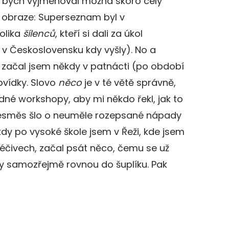
až bych vyjmenoval možná skoro celý
 obraze: Superseznam byl v
olika
šílenců
, kteří si dali za úkol
v Československu kdy vyšly). No a
, začal jsem někdy v patnácti (po období
ovídky. Slovo
něco
je v té větě správně,
dné workshopy, aby mi někdo řekl, jak to
esměs šlo o neuměle rozepsané nápady
kdy po vysoké škole jsem v Řeži, kde jsem
léčivech, začal psát něco, čemu se už
ly samozřejmě rovnou do šuplíku. Pak