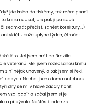
 Když jde kniha do tiskárny, tak mám psaní
tu knihu napsat, ale pak ji po sobě
či sedmkrát přečíst, zanést korektury,…)
ani vidět. Jenže uplyne týden, čtrnáct
ké léto. Jel jsem hrát do Brazílie
ale veteránů. Měl jsem rozepsanou knihu
sem z ní nějak unavený, a tak jsem si řekl,
ní oddych. Nechal jsem doma notebook
čtyři dny se mi v hlavě začaly honit
sem vzal papír a začal jsem si je
alo a přibývalo. Naštěstí jeden ze