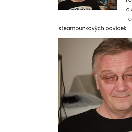
o 
fa
steampunkových povídek.