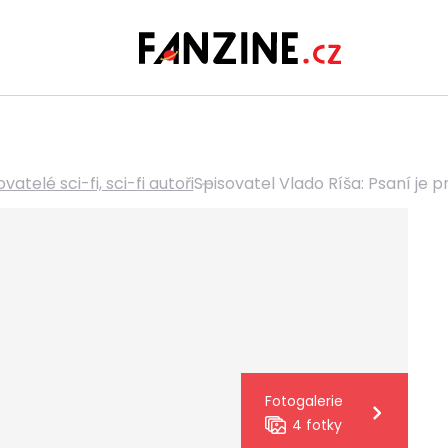
vatelé sci-fi, sci-fi autoři
Spisovatel Vlado Ríša: Psaní je 
Fotogalerie
4 fotky