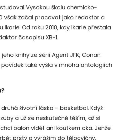
Vystudoval Vysokou školu chemicko-
0 však začal pracovat jako redaktor a
 Ikarie. Od roku 2010, kdy Ikarie přestala
daktor časopisu XB-1.
jeho knihy ze sérií Agent JFK, Conan
 povídek také vyšla v mnoha antologiích
á?
druhá životní láska – basketbal. Když
uby a už se neskutečně těším, až si
hci balon vidět ani koutkem oka. Jenže
bět prsty a vyrážím do tělocvičny.