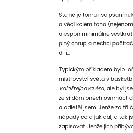
Stejně je tomu i se psaním.
a věcí kolem toho (nejenom 
alespoň minimálně šestkrát 
plný chrup a nechci počítač 
dní…
Typickým příkladem bylo loňs
mistrovství světa v basketb
Valdštejnova éra
, ale byl j
že si dám oněch osmnáct d
a odletěl jsem. Jenže za tři 
nápady co a jak dál, a tak j
zapisovat. Jenže jich přibýv