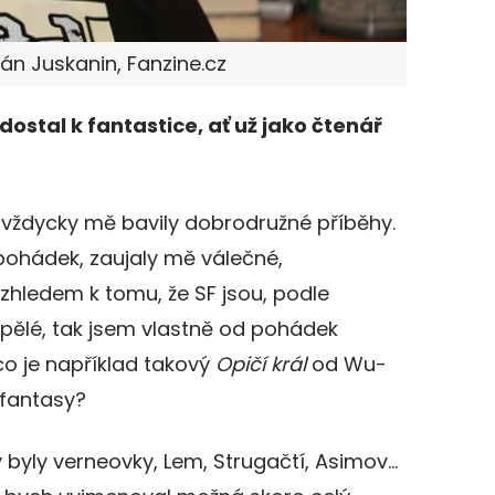
ián Juskanin, Fanzine.cz
dostal k fantastice, ať už jako čtenář
 vždycky mě bavily dobrodružné příběhy.
ohádek, zaujaly mě válečné,
zhledem k tomu, že SF jsou, podle
pělé, tak jsem vlastně od pohádek
co je například takový
Opičí král
od Wu-
fantasy?
 byly verneovky, Lem, Strugačtí, Asimov…