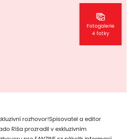
Fotogalerie
4 fotky
xkluzivní rozhovor!Spisovatel a editor
ado Ríša prozradil v exkluzivním
zhovoru pro FANZINE.cz několik informací