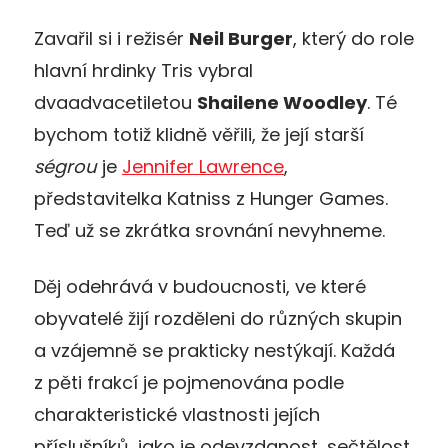
Zavařil si i režisér
Neil Burger
, který do role
hlavní hrdinky Tris vybral
dvaadvacetiletou
Shailene Woodley
. Té
bychom totiž klidně věřili, že její starší
ségrou
je
Jennifer Lawrence
,
představitelka Katniss z Hunger Games.
Teď už se zkrátka srovnání nevyhneme.
Děj odehrává v budoucnosti, ve které
obyvatelé žijí rozděleni do různých skupin
a vzájemně se prakticky nestýkají. Každá
z pěti frakcí je pojmenována podle
charakteristické vlastnosti jejích
příslušníků, jako je odevzdanost, sečtělost