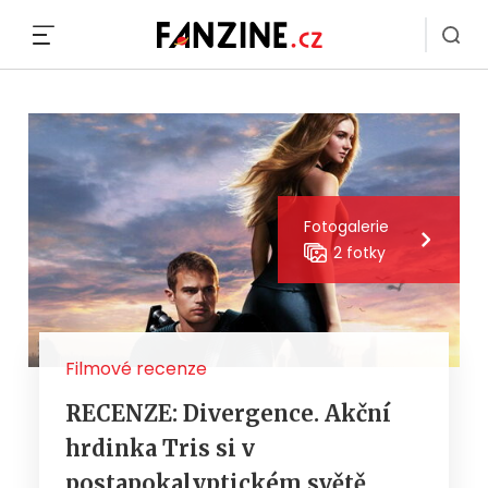
MENU
Fotogalerie
2 fotky
Filmové recenze
RECENZE: Divergence. Akční
hrdinka Tris si v
postapokalyptickém světě