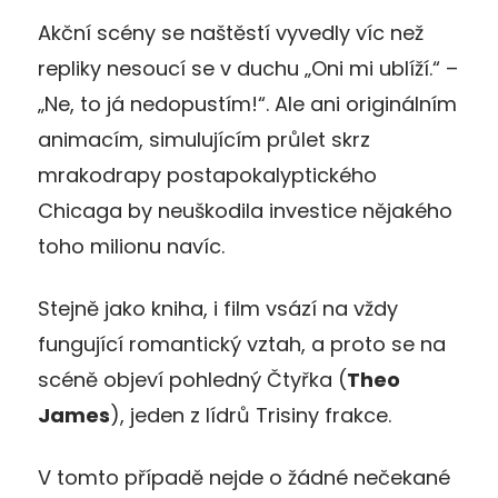
Akční scény se naštěstí vyvedly víc než
repliky nesoucí se v duchu „Oni mi ublíží.“ –
„Ne, to já nedopustím!“. Ale ani originálním
animacím, simulujícím průlet skrz
mrakodrapy postapokalyptického
Chicaga by neuškodila investice nějakého
toho milionu navíc.
Stejně jako kniha, i film vsází na vždy
fungující romantický vztah, a proto se na
scéně objeví pohledný Čtyřka (
Theo
James
), jeden z lídrů Trisiny frakce.
V tomto případě nejde o žádné nečekané