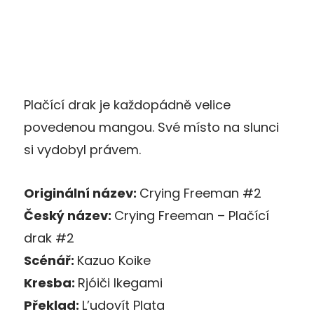
Plačící drak je každopádně velice
povedenou mangou. Své místo na slunci
si vydobyl právem.
Originální název:
Crying Freeman #2
Český název:
Crying Freeman – Plačící
drak #2
Scénář:
Kazuo Koike
Kresba:
Rjóiči Ikegami
Překlad:
L’udovít Plata