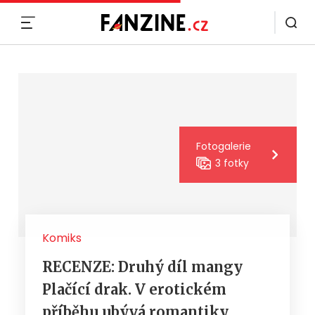
MENU
Fotogalerie
3 fotky
Komiks
RECENZE: Druhý díl mangy
Plačící drak. V erotickém
příběhu ubývá romantiky