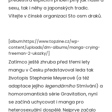
sexu, tak i něhy a japonských tradic.
Vítejte v čínské organizaci Sto osm draků.
[album:https://www.topzine.cz/wp-
content/uploads/dm-albums/manga-crying-
freeman-2-ukazky/]
Zatímco ještě zhruba před třemi lety
mangu v Česku představoval leda tak
životopis Stephanie Meyerové (a též
adaptace jejího
legendárního
Stmívání) a
homoromantická série Gravitation, nyní
se začíná uchycovat i manga pro
heterosexuální dospělé. Nejprve začalo