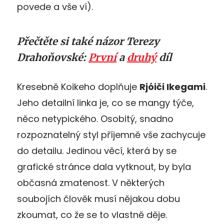
povede a vše ví).
Přečtěte si také názor Terezy
Drahoňovské:
První
a
druhý
díl
Kresebně Koikeho doplňuje
Rjóiči Ikegami
.
Jeho detailní linka je, co se mangy týče,
něco netypického. Osobitý, snadno
rozpoznatelný styl příjemně vše zachycuje
do detailu. Jedinou věcí, která by se
grafické stránce dala vytknout, by byla
občasná zmatenost. V některých
soubojích člověk musí nějakou dobu
zkoumat, co že se to vlastně děje.