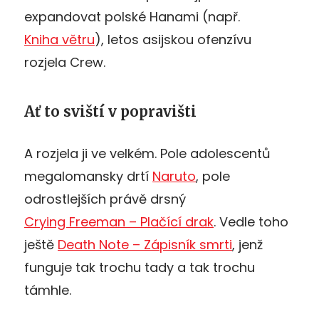
expandovat polské Hanami (např.
Kniha větru
), letos asijskou ofenzívu
rozjela Crew.
Ať to sviští v popravišti
A rozjela ji ve velkém. Pole adolescentů
megalomansky drtí
Naruto
, pole
odrostlejších právě drsný
Crying Freeman – Plačící drak
. Vedle toho
ještě
Death Note – Zápisník smrti
, jenž
funguje tak trochu tady a tak trochu
támhle.