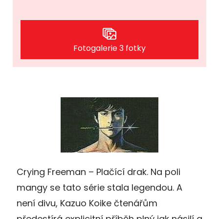
Fotogalerie 3 fotky
Crying Freeman – Plačící drak. Na poli
mangy se tato série stala legendou. A
není divu, Kazuo Koike čtenářům
předestírá explicitní příběh plný jak násilí a