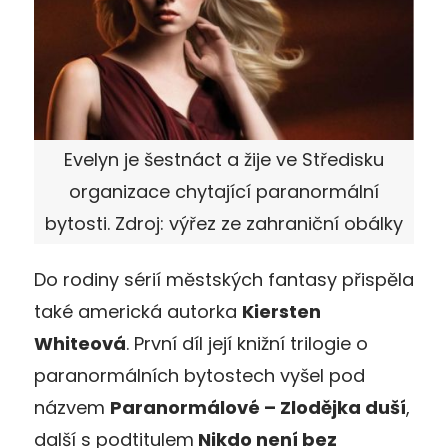
Evelyn je šestnáct a žije ve Středisku
organizace chytající paranormální
bytosti. Zdroj: výřez ze zahraniční obálky
Do rodiny sérií městských fantasy přispěla
také americká autorka
Kiersten
Whiteová
. První díl její knižní trilogie o
paranormálních bytostech vyšel pod
názvem
Paranormálové – Zlodějka duší
,
další s podtitulem
Nikdo není bez