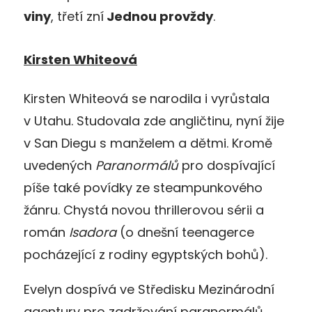
viny
, třetí zní
Jednou provždy
.
Kirsten Whiteová
Kirsten Whiteová se narodila i vyrůstala
v Utahu. Studovala zde angličtinu, nyní žije
v San Diegu s manželem a dětmi. Kromě
uvedených
Paranormálů
pro dospívající
píše také povídky ze steampunkového
žánru. Chystá novou thrillerovou sérii a
román
Isadora
(o dnešní teenagerce
pocházející z rodiny egyptských bohů).
Evelyn dospívá ve Středisku Mezinárodní
agentury pro zadržování paranormálů.