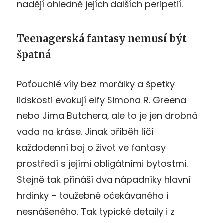
nadějí ohledně jejích dalších peripetií.
Teenagerská fantasy nemusí být
špatná
Poťouchlé víly bez morálky a špetky
lidskosti evokují elfy Simona R. Greena
nebo Jima Butchera, ale to je jen drobná
vada na kráse. Jinak příběh líčí
každodenní boj o život ve fantasy
prostředí s jejími obligátními bytostmi.
Stejně tak přináší dva nápadníky hlavní
hrdinky – toužebně očekávaného i
nesnášeného. Tak typické detaily i z