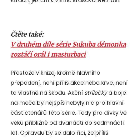
strach, jež cítí k vílímu krasavci Rethovi.
Čtěte také:
V druhém díle série Sukuba démonka
roztáčí orál i masturbaci
Přestože v knize, kromě hlavního
přepadení, není příliš akce nebo krve, není
to vlastně na škodu. Akční
střílečky
a boje
na meče by nejspíš nebyly nic pro hlavní
část čtenářů této série. Tedy pro dívky ve
věku přibližně od dvanácti do sedmnácti
let. Opravdu by se dalo říci, že příliš