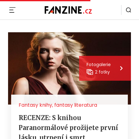
MENU
Fotogalerie
2 fotky
Fantasy knihy, fantasy literatura
RECENZE: S knihou
Paranormálové prožijete první
lásku, utrpení i smrt