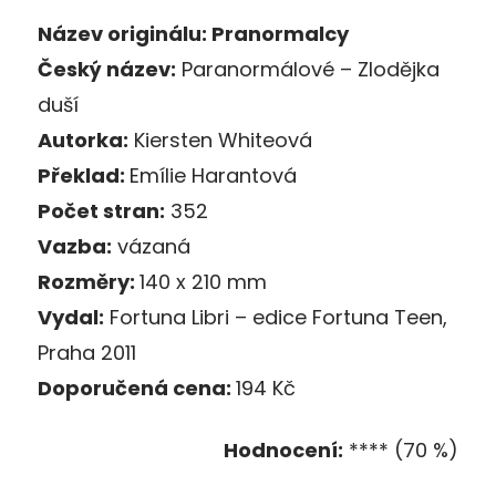
Název originálu: Pranormalcy
Český název:
Paranormálové – Zlodějka
duší
Autorka:
Kiersten Whiteová
Překlad:
Emílie Harantová
Počet stran:
352
Vazba:
vázaná
Rozměry:
140 x 210 mm
Vydal:
Fortuna Libri – edice Fortuna Teen,
Prah
a 2011
Doporučená cena:
194 Kč
Hodnocení:
**** (70 %)