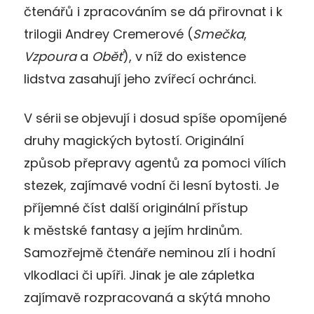
čtenářů i zpracováním se dá přirovnat i k
trilogii Andrey Cremerové (
Smečka
,
Vzpoura
a
Oběť
), v níž do existence
lidstva zasahují jeho zvířecí ochránci.
V sérii
se
objevují i dosud spíše opomíjené
druhy magických bytostí. Originální
způsob přepravy agentů za pomoci vílích
stezek, zajímavé vodní či lesní bytosti. Je
příjemné číst další originální přístup
k městské fantasy a jejím hrdinům.
Samozřejmě čtenáře neminou zlí i hodní
vlkodlaci či upíři. Jinak je ale zápletka
zajímavě rozpracovaná a skýtá mnoho