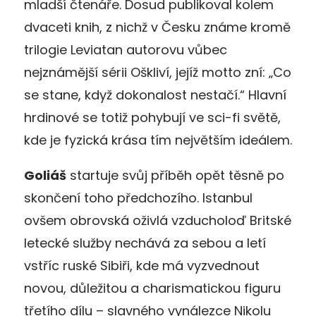
mladší čtenáře. Dosud publikoval kolem
dvaceti knih, z nichž v Česku známe kromě
trilogie Leviatan autorovu vůbec
nejznámější sérii Oškliví, jejíž motto zní: „Co
se stane, když dokonalost nestačí.“ Hlavní
hrdinové se totiž pohybují ve sci-fi světě,
kde je fyzická krása tím největším ideálem.
Goliáš
startuje svůj příběh opět těsně po
skončení toho předchozího. Istanbul
ovšem obrovská oživlá vzducholoď Britské
letecké služby nechává za sebou a letí
vstříc ruské Sibiři, kde má vyzvednout
novou, důležitou a charismatickou figuru
třetího dílu – slavného vynálezce Nikolu