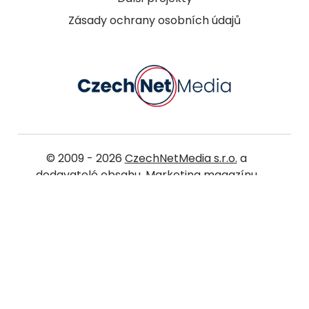
Zásady ochrany osobních údajů
© 2009 - 2026
CzechNetMedia s.r.o.
a
dodavatelé obsahu. Marketing magazínu
konzultujeme s experty z
agentury na digitální marketing Pickerly
. Další
magazíny:
WomanOnly
,
MotherClub
,
Oběhání
,
JenProTěhotné
,
Předškolnívěk
,
Topzine
,
StudentMag
,
JenProCestovatele
,
WeddingMag
,
LivingMag
,
Ocukroví
,
JenOHubnutí
.