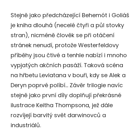
Stejně jako předcházející Behemót i Goliáš
je kniha dlouhá (necelé čtyři a půl stovky
stran), nicméně člověk se při otáčení
stránek nenudí, protože Westerfeldovy
příběhy jsou čtivé a tenhle nabízí i mnoho
vypjatých akčních pasáží. Taková scéna
na hřbetu Leviatana v bouři, kdy se Alek a
Deryn poprvé políbí… Závěr trilogie navíc
stejně jako první díly doplňují překrásné
ilustrace Keitha Thompsona, jež dále
rozvíjejí barvitý svět darwinovců a
industriálů.