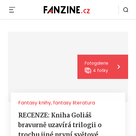
MENU
Fotogalerie
4 fotky
Fantasy knihy, fantasy literatura
RECENZE: Kniha Goliáš
bravurně uzavírá trilogii o
trochu jiné první světové