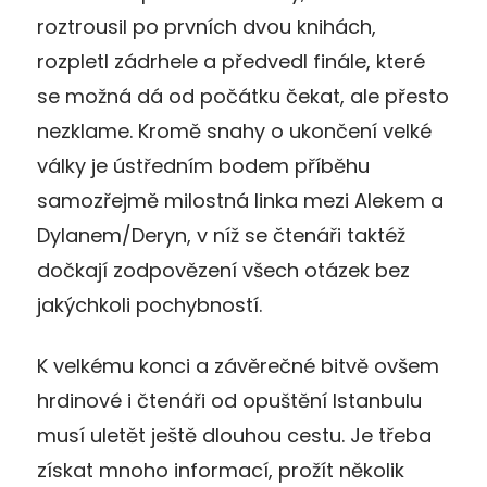
roztrousil po prvních dvou knihách,
rozpletl zádrhele a předvedl finále, které
se možná dá od počátku čekat, ale přesto
nezklame. Kromě snahy o ukončení velké
války je ústředním bodem příběhu
samozřejmě milostná linka mezi Alekem a
Dylanem/Deryn, v níž se čtenáři taktéž
dočkají zodpovězení všech otázek bez
jakýchkoli pochybností.
K velkému konci a závěrečné bitvě ovšem
hrdinové i čtenáři od opuštění Istanbulu
musí uletět ještě dlouhou cestu. Je třeba
získat mnoho informací, prožít několik