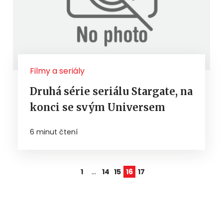
Filmy a seriály
Druhá série seriálu Stargate, na
konci se svým Universem
6 minut čtení
…
1
14
15
16
17