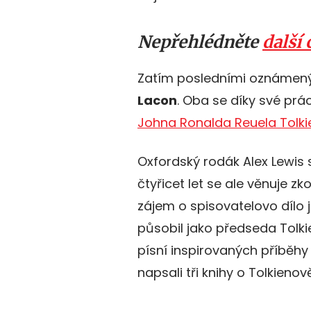
Nepřehlédněte
další 
Zatím posledními oznámen
Lacon
. Oba se díky své prá
Johna Ronalda Reuela Tolk
Oxfordský rodák Alex Lewis 
čtyřicet let se ale věnuje z
zájem o spisovatelovo dílo 
působil jako předseda Tolki
písní inspirovaných příběhy
napsali tři knihy o Tolkienově