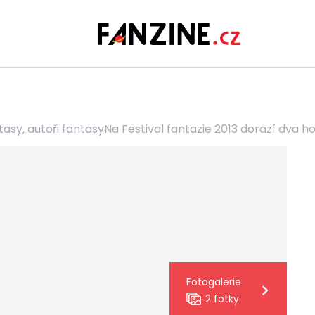
tasy, autoři fantasy
Na Festival fantazie 2013 dorazí dva hos
Fotogalerie
2 fotky