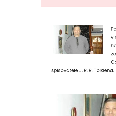
Po
v 
ho
za
Ob
spisovatele J. R. R. Tolkiena.