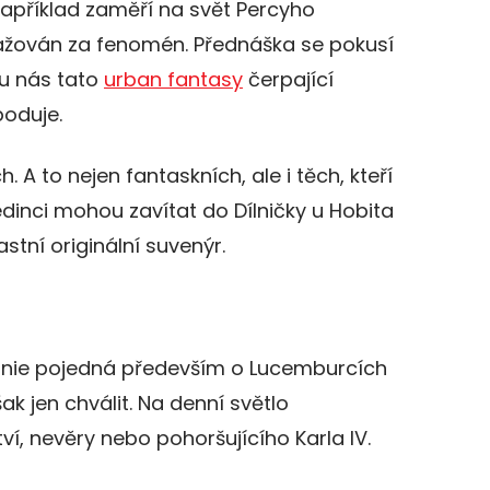
 například zaměří na svět Percyho
ažován za fenomén. Přednáška se pokusí
u nás tato
urban fantasy
čerpající
boduje.
. A to nejen fantaskních, ale i těch, kteří
jedinci mohou zavítat do Dílničky u Hobita
astní originální suvenýr.
linie pojedná především o Lucemburcích
k jen chválit. Na denní světlo
ví, nevěry nebo pohoršujícího Karla IV.