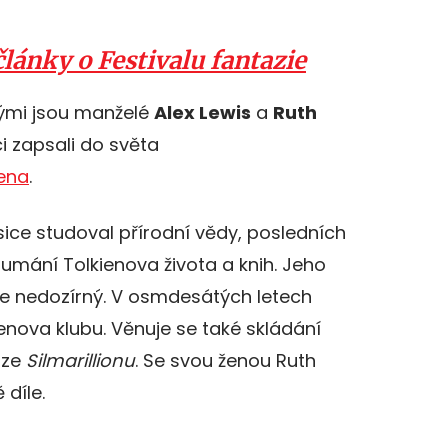
články o Festivalu fantazie
ými jsou manželé
Alex Lewis
a
Ruth
ci zapsali do světa
iena
.
sice studoval přírodní vědy, posledních
koumání Tolkienova života a knih. Jeho
je nedozírný. V osmdesátých letech
enova klubu. Věnuje se také skládání
 ze
Silmarillionu
. Se svou ženou Ruth
 díle.