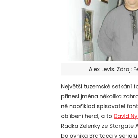
Alex Levis. Zdroj: 
Největší tuzemské setkání fa
přinesl jména několika zahran
ně například spisovatel fant
oblíbení herci, a to
David Ny
Radka Zelenky ze Stargate A
bojovníka Bra’taca v seriál