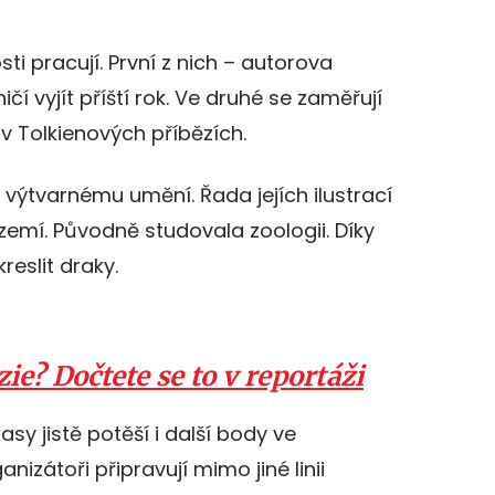
i pracují. První z nich – autorova
čí vyjít příští rok. Ve druhé se zaměřují
v Tolkienových příbězích.
 výtvarnému umění. Řada jejích ilustrací
zemí. Původně studovala zoologii. Díky
eslit draky.
ie? Dočtete se to v reportáži
asy jistě potěší i další body ve
izátoři připravují mimo jiné linii