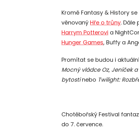
Kromě Fantasy & History se 
věnovaný
Hře o trůny
. Dále
Harrym Potterovi
a NightCon
Hunger Games
, Buffy a Ange
Promítat se budou i aktuální
Mocný vládce Oz
,
Jeníček a
bytosti
nebo
Twilight: Rozbř
Chotěbořský Festival fantaz
do 7. července.