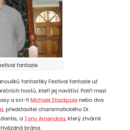
Festival fantazie
noušků fantastiky Festival fantazie už
ičních hostů, kteří jej navštíví. Patří mezi
asy a sci-fi
Michael Stackpole
nebo dva
kl
, představitel charismatického Dr.
tlantis, a
Tony Amendola
, který ztvárnil
u Hvězdná brána.