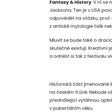
Fantasy & History
. V ní se
Jacksona. Ten je v USA pov
odpovědět na otázku, proč 
z antické mytologie tolik ne
Mluvit se bude také o dracích
skutečně existují. Kreativní 
a odnést si tak z festivalu vl
Historická část jmenované 
na českém trůně. Nebude vša
přednášející vytáhnou opilst
v pubertálním věku.