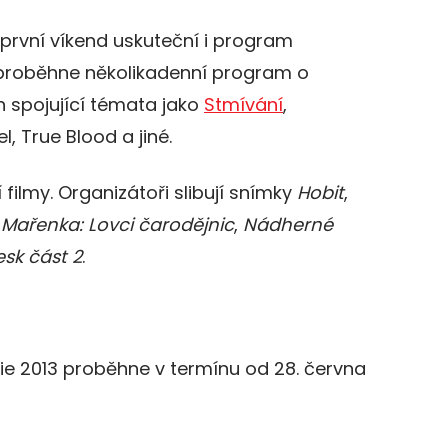
první víkend uskuteční i program
 proběhne několikadenní program o
 spojující témata jako
Stmívání
,
l, True Blood a jiné.
 filmy. Organizátoři slibují snímky
Hobit
,
 Mařenka: Lovci čarodějnic
,
Nádherné
esk část 2
.
ie 2013 proběhne v termínu od 28. června