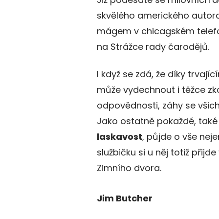
skvělého amerického autor
mágem v chicagském telefo
na Strážce rady čarodějů.
I když se zdá, že díky trvaj
může vydechnout i těžce zk
odpovědnosti, záhy se všich
Jako ostatně pokaždé, také
laskavost
, půjde o vše neje
službičku si u něj totiž při
Zimního dvora.
Jim Butcher