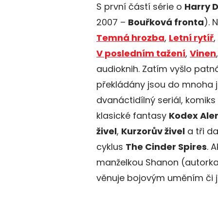
S první částí série o
Harry 
2007 –
Bouřková fronta
). 
Temná hrozba
,
Letní rytíř
,
V posledním tažení
,
Vinen
audioknih. Zatím vyšlo patn
překládány jsou do mnoha ja
dvanáctidílný seriál, komiks
klasické fantasy
Kodex Ale
živel
,
Kurzorův živel
a tři d
cyklus
The Cinder Spires
. 
manželkou Shanon (autorka 
věnuje bojovým uměním či jí