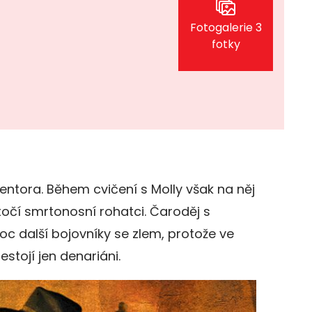
Fotogalerie 3
fotky
 mentora. Během cvičení s Molly však na něj
očí smrtonosní rohatci. Čaroděj s
c další bojovníky se zlem, protože ve
estojí jen denariáni.