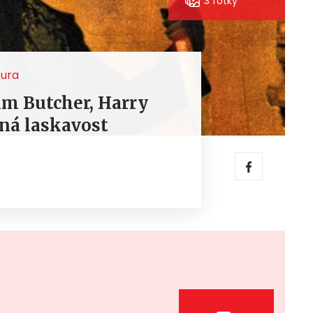
3 fotky
tura
m Butcher, Harry
ná laskavost