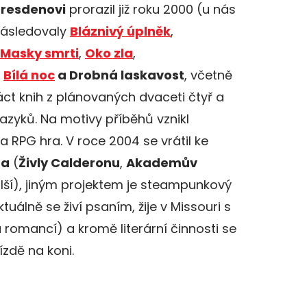
Dresdenovi
prorazil již roku 2000 (u nás
Následovaly
Bláznivý úplněk
,
Masky smrti
,
Oko zla
,
,
Bílá noc
a Drobná laskavost
, včetně
áct knih z plánovaných dvaceti čtyř a
zyků. Na motivy příběhů vznikl
 a RPG hra. V roce 2004 se vrátil ke
ra
(
Živly Calderonu
,
Akademův
alší), jiným projektem je steampunkový
Aktuálně se živí psaním, žije v Missouri s
romancí) a kromě literární činnosti se
zdě na koni.