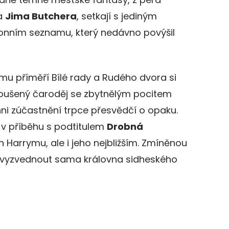
a
Jima Butchera
, setkají s jediným
nním seznamu, který nedávno povýšil
ícímu příměří Bílé rady a Rudého dvora si
oušený čaroděj se zbytnělým pocitem
ni zúčastnění trpce přesvědčí o opaku.
 v příběhu s podtitulem
Drobná
n Harrymu, ale i jeho nejbližším. Zmíněnou
jde vyzvednout sama královna sidheského