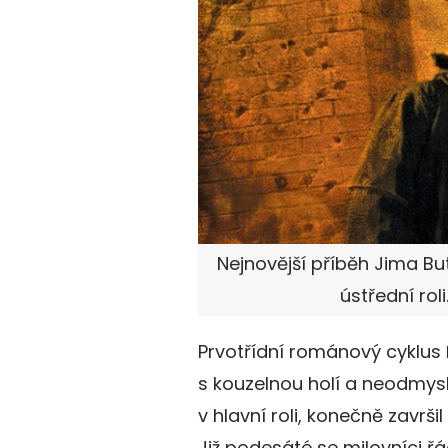
Nejnovější příběh Jima B
ústřední roli
Prvotřídní románový cyklus
s kouzelnou holí a neodmy
v hlavní roli, konečně završ
Již podesáté se milovníci 