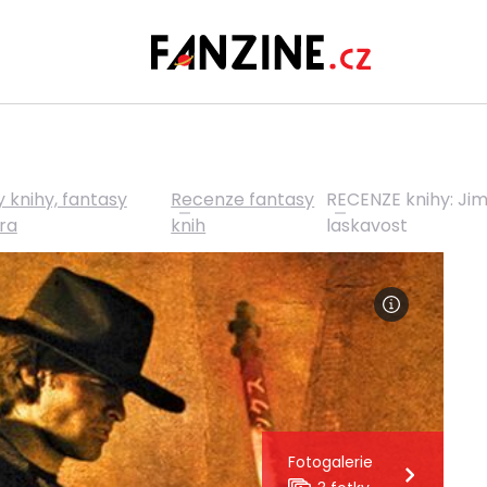
 knihy, fantasy
Recenze fantasy
RECENZE knihy: Ji
ura
knih
laskavost
Fotogalerie