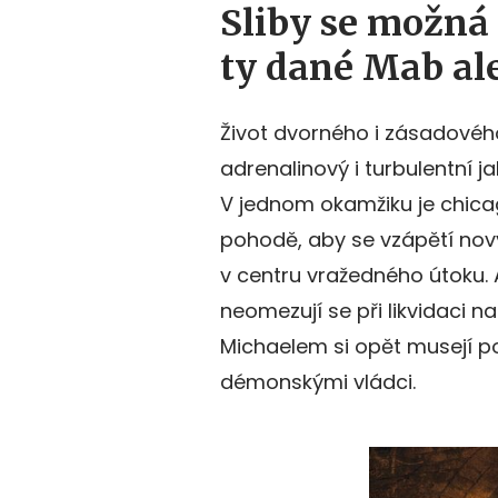
Sliby se možná 
ty dané Mab al
Život dvorného i zásadovéh
adrenalinový i turbulentní j
V jednom okamžiku je chic
pohodě, aby se vzápětí nový 
v centru vražedného útoku. A
neomezují se při likvidaci 
Michaelem si opět musejí por
démonskými vládci.