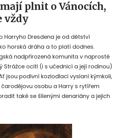
mají plnit o Vánocích,
e vždy
o Harryho Dresdena je od dětství
ako horská dráha a to platí dodnes.
agská nadpřirozená komunita v naprosté
Strážce ocitl (i s učednicí a její rodinou)
ť jsou podivní kozlodlaci vyslaní kýmkoli,
na čarodějovu osobu a Harry s rytířem
adit také se šílenými denariány a jejich