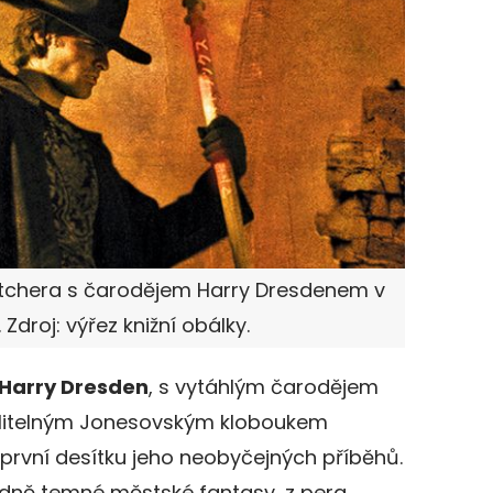
utchera s čarodějem Harry Dresdenem v
. Zdroj: výřez knižní obálky.
Harry Dresden
, s vytáhlým čarodějem
slitelným Jonesovským kloboukem
il první desítku jeho neobyčejných příběhů.
řádně temné městské fantasy, z pera